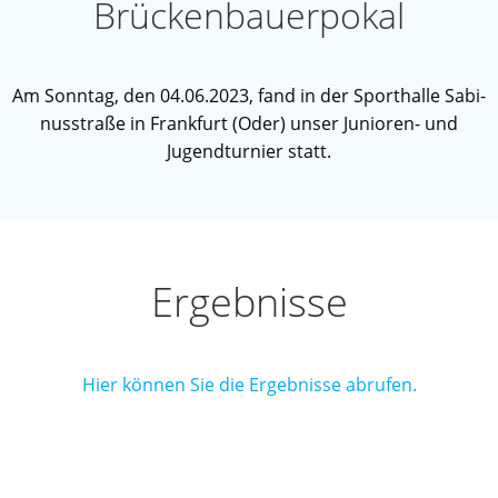
Brü­cken­bau­er­po­kal
Am Sonn­tag, den 04.06.2023, fand in der Sport­hal­le Sabi­
nus­stra­ße in Frank­furt (Oder) unser Junio­ren- und
Jugend­tur­nier statt.
Ergeb­nis­se
Hier kön­nen Sie die Ergeb­nis­se abrufen.