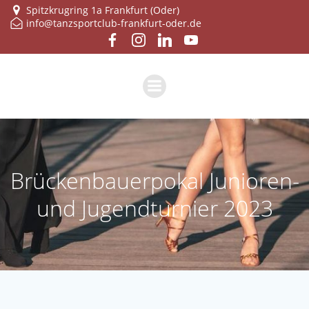
Zum
Spitzkrugring 1a Frankfurt (Oder)
info@tanzsportclub-frankfurt-oder.de
Inhalt
springen
Brü­cken­bau­er­po­kal Junio­ren-
und Jugend­tur­nier 2023