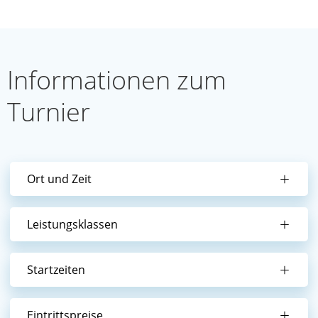
Infor­ma­tio­nen zum
Turnier
Ort und Zeit
Leis­tungs­klas­sen
Start­zei­ten
Ein­tritts­prei­se