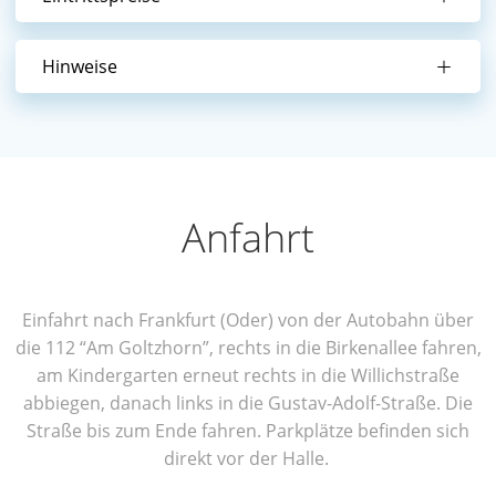
Hin­wei­se
Anfahrt
Ein­fahrt nach Frank­furt (Oder) von der Auto­bahn über
die 112 “Am Goltz­horn”, rechts in die Bir­ken­al­lee fah­ren,
am Kin­der­gar­ten erneut rechts in die Wil­lich­stra­ße
abbie­gen, danach links in die Gus­tav-Adolf-Stra­ße. Die
Stra­ße bis zum Ende fah­ren. Park­plät­ze befin­den sich
direkt vor der Halle.