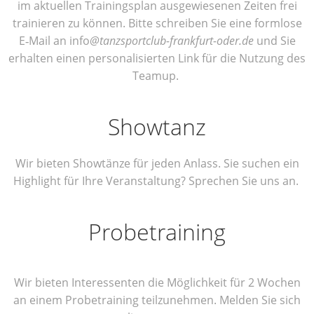
im aktu­el­len Trai­nings­plan aus­ge­wie­se­nen Zei­ten frei
trai­nie­ren zu kön­nen. Bit­te schrei­ben Sie eine form­lo­se
E‑Mail an info
@tanzsportclub-frankfurt-oder.de
und Sie
erhal­ten einen per­so­na­li­sier­ten Link für die Nut­zung des
Teamup.
Show­tanz
Wir bie­ten Show­tän­ze für jeden Anlass. Sie suchen ein
High­light für Ihre Ver­an­stal­tung? Spre­chen Sie uns an.
Pro­be­trai­ning
Wir bie­ten Inter­es­sen­ten die Mög­lich­keit für 2 Wochen
an einem Pro­be­trai­ning teil­zu­neh­men. Mel­den Sie sich