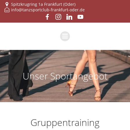
Zum
Spitzkrugring 1a Frankfurt (Oder)
info@tanzsportclub-frankfurt-oder.de
Inhalt
springen
Unser Sport­an­ge­bot
Grup­pen­trai­ning