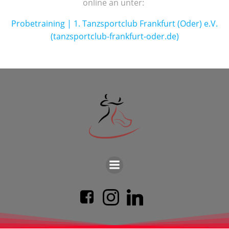
online an unter:
Pro­be­trai­ning | 1. Tanz­sport­club Frank­furt (Oder) e.V.
(tanzsportclub-frankfurt-oder.de)