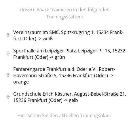
Unse­re Paa­re trai­nie­ren in den fol­gen­den
Trainingsstätten:
Ver­eins­raum im SMC, Spitz­krug­ring 1, 15234 Frank­
furt (Oder) -> weiß
Sport­hal­le am Leip­zi­ger Platz, Leip­zi­ger Pl. 15, 15232
Frank­furt (Oder) -> grün
Fan­fa­ren­gar­de Frank­furt a.d. Oder e.V., Robert-
Have­mann-Stra­ße 5, 15236 Frank­furt (Oder) ->
orange
Grund­schu­le Erich Käst­ner, August-Bebel-Stra­ße 21,
15236 Frank­furt (Oder) -> gelb
Hier sehen Sie den aktu­el­len Trainingsplan: