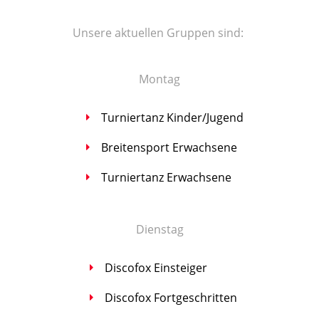
Unse­re aktu­el­len Grup­pen sind:
Mon­tag
Tur­nier­tanz Kinder/Jugend
Brei­ten­sport Erwachsene
Tur­nier­tanz Erwachsene
Diens­tag
Dis­co­fox Einsteiger
Dis­co­fox Fortgeschritten