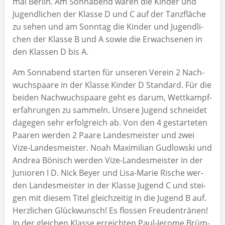
mal Ber­lin. Am Sonn­abend waren die Kin­der und
Jugend­li­chen der Klas­se D und C auf der Tanz­flä­che
zu sehen und am Sonn­tag die Kin­der und Jugend­li­
chen der Klas­se B und A sowie die Erwach­se­nen in
den Klas­sen D bis A.
Am Sonn­abend star­ten für unse­ren Ver­ein 2 Nach­
wuchs­paa­re in der Klas­se Kin­der D Stan­dard. Für die
bei­den Nach­wuchs­paa­re geht es dar­um, Wett­kampf­
erfah­run­gen zu sam­meln. Unse­re Jugend schnei­det
dage­gen sehr erfolg­reich ab. Von den 4 gestar­te­ten
Paa­ren wer­den 2 Paa­re Lan­des­meis­ter und zwei
Vize-Lan­des­meis­ter. Noah Maxi­mi­li­an Gud­low­ski und
Andrea Bönisch wer­den Vize-Lan­des­meis­ter in der
Junio­ren I D. Nick Bey­er und Lisa-Marie Rische wer­
den Lan­des­meis­ter in der Klas­se Jugend C und stei­
gen mit die­sem Titel gleich­zei­tig in die Jugend B auf.
Herz­li­chen Glück­wunsch! Es flos­sen Freu­den­trä­nen!
In der glei­chen Klas­se erreich­ten Paul-Jero­me Brüm­