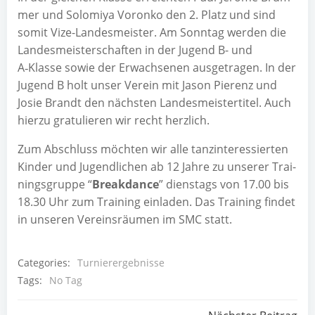
mer und Solo­mi­ya Voron­ko den 2. Platz und sind
somit Vize-Lan­des­meis­ter. Am Sonn­tag wer­den die
Lan­des­meis­ter­schaf­ten in der Jugend B- und
A‑Klasse sowie der Erwach­se­nen aus­ge­tra­gen. In der
Jugend B holt unser Ver­ein mit Jason Pie­renz und
Josie Brandt den nächs­ten Lan­des­meis­ter­ti­tel. Auch
hier­zu gra­tu­lie­ren wir recht herzlich.
Zum Abschluss möch­ten wir alle tanz­in­ter­es­sier­ten
Kin­der und Jugend­li­chen ab 12 Jah­re zu unse­rer Trai­
nings­grup­pe “
Break­dance
” diens­tags von 17.00 bis
18.30 Uhr zum Trai­ning ein­la­den. Das Trai­ning fin­det
in unse­ren Ver­eins­räu­men im SMC statt.
Categories:
Turnierergebnisse
Tags:
No Tag