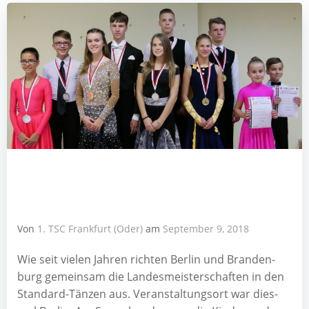
Von
1. TSC Frankfurt (Oder)
am
September 9, 2018
Wie seit vie­len Jah­ren rich­ten Ber­lin und Bran­den­
burg gemein­sam die Lan­des­meis­ter­schaf­ten in den
Stan­dard-Tän­zen aus. Ver­an­stal­tungs­ort war dies­