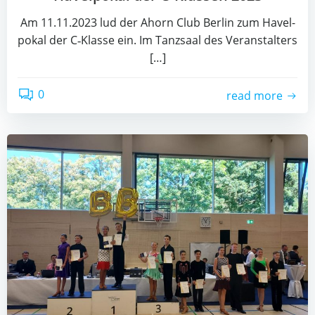
Am 11.11.2023 lud der Ahorn Club Ber­lin zum Havel­
po­kal der C‑Klasse ein. Im Tanz­saal des Ver­an­stal­ters
[…]
0
read more