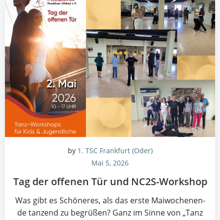
by
1. TSC Frankfurt (Oder)
Mai 5, 2026
Tag der offe­nen Tür und NC2S-Workshop
Was gibt es Schö­ne­res, als das ers­te Mai­wo­chen­en­
de tan­zend zu begrü­ßen? Ganz im Sin­ne von „Tanz