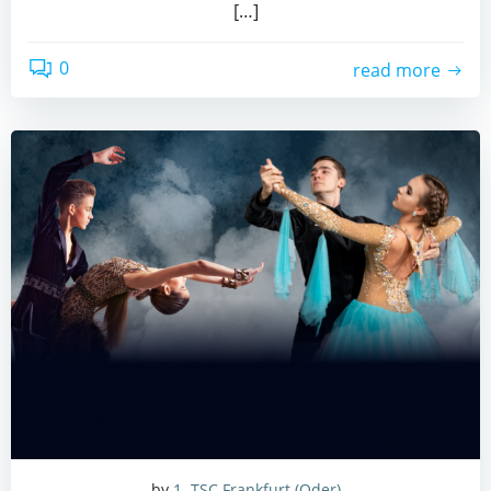
[…]
0
read more
by
1. TSC Frankfurt (Oder)