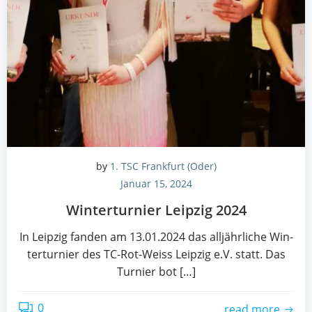
by
1. TSC Frankfurt (Oder)
Januar 15, 2024
Win­ter­tur­nier Leip­zig 2024
In Leip­zig fan­den am 13.01.2024 das all­jähr­li­che Win­
ter­tur­nier des TC-Rot-Weiss Leip­zig e.V. statt. Das
Tur­nier bot […]
0
read more