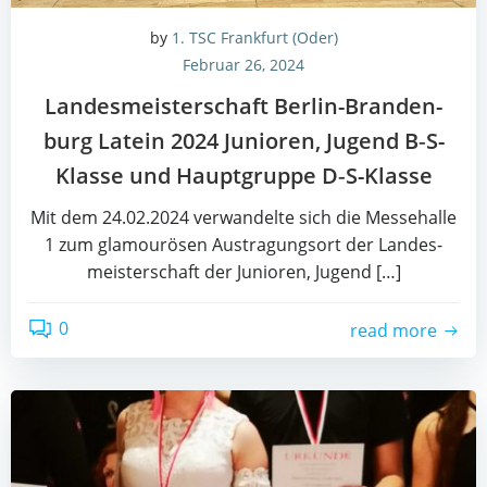
by
1. TSC Frankfurt (Oder)
Februar 26, 2024
Lan­des­meis­ter­schaft Ber­lin-Bran­den­
burg Latein 2024 Junio­ren, Jugend B‑S-
Klas­se und Haupt­grup­pe D‑S-Klas­se
Mit dem 24.02.2024 ver­wan­del­te sich die Mes­se­hal­le
1 zum gla­mou­rö­sen Aus­tra­gungs­ort der Lan­des­
meis­ter­schaft der Junio­ren, Jugend […]
0
read more