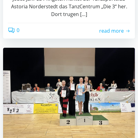
Asto­ria Nor­der­stedt das Tanz­Cen­trum „Die 3“ her.
Dort tru­gen […]
0
read more