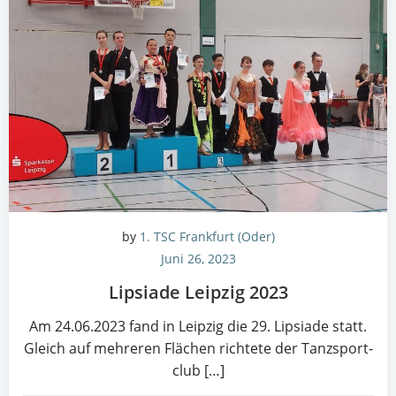
by
1. TSC Frankfurt (Oder)
Juni 26, 2023
Lip­sia­de Leip­zig 2023
Am 24.06.2023 fand in Leip­zig die 29. Lip­sia­de statt.
Gleich auf meh­re­ren Flä­chen rich­te­te der Tanz­sport­
club […]