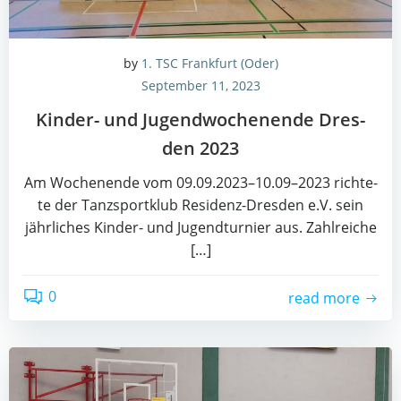
by
1. TSC Frankfurt (Oder)
September 11, 2023
Kin­der- und Jugend­wo­chen­en­de Dres­
den 2023
Am Wochen­en­de vom 09.09.2023–10.09–2023 rich­te­
te der Tanz­sport­klub Resi­denz-Dres­den e.V. sein
jähr­li­ches Kin­der- und Jugend­tur­nier aus. Zahl­rei­che
[…]
0
read more