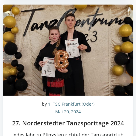
by
1. TSC Frankfurt (Oder)
Mai 20, 2024
27. Nor­der­sted­ter Tanz­sport­ta­ge 2024
Jedes Jahr zu Pfings­ten rich­tet der Tanz­sport­club