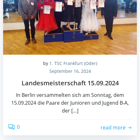
by
1. TSC Frankfurt (Oder)
September 16, 2024
Lan­des­meis­ter­schaft 15.09.2024
In Ber­lin ver­sam­mel­ten sich am Sonn­tag, dem
15.09.2024 die Paa­re der Junio­ren und Jugend B‑A,
der […]
0
read more