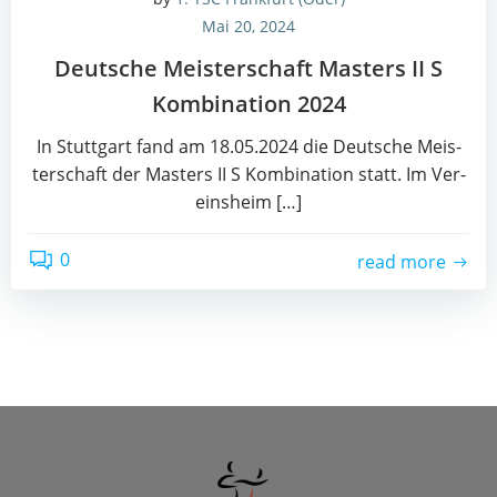
Mai 20, 2024
Deut­sche Meis­ter­schaft Mas­ters II S
Kom­bi­na­ti­on 2024
In Stutt­gart fand am 18.05.2024 die Deut­sche Meis­
ter­schaft der Mas­ters II S Kom­bi­na­ti­on statt. Im Ver­
eins­heim […]
0
read more