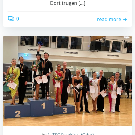
Dort tru­gen […]
0
read more
by
1. TSC Frankfurt (Oder)