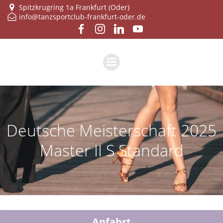
Zum
Spitzkrugring 1a Frankfurt (Oder)
info@tanzsportclub-frankfurt-oder.de
Inhalt
springen
Deut­sche Meis­ter­schaft 2025
Mas­ter II S Standard
Anfahrt