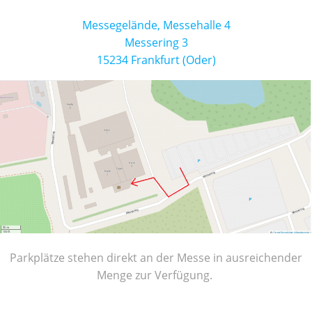
Mes­se­ge­län­de, Mes­se­hal­le 4
Mes­se­ring 3
15234 Frank­furt (Oder)
Park­plät­ze ste­hen direkt an der Mes­se in aus­rei­chen­der
Men­ge zur Verfügung.