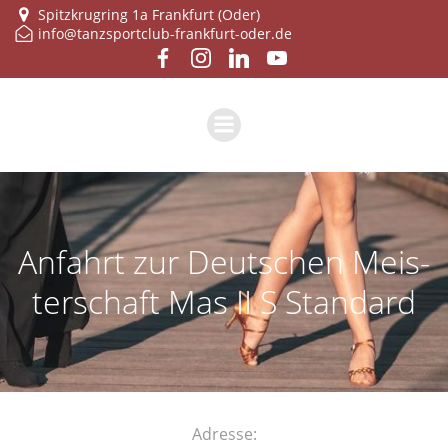
Zum
Spitzkrugring 1a Frankfurt (Oder)
info@tanzsportclub-frankfurt-oder.de
Inhalt
springen
Anfahrt zur Deut­schen Meis­
ter­schaft Mas II S Standard
Adres­se: