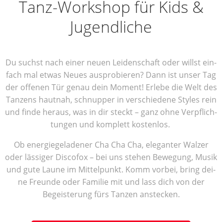
Tanz-Work­shop für Kids &
Jugendliche
Du suchst nach einer neu­en Lei­den­schaft oder willst ein­
fach mal etwas Neu­es aus­pro­bie­ren? Dann ist unser Tag
der offe­nen Tür genau dein Moment! Erle­be die Welt des
Tan­zens haut­nah, schnup­per in ver­schie­de­ne Styl­es rein
und fin­de her­aus, was in dir steckt – ganz ohne Ver­pflich­
tun­gen und kom­plett kostenlos.
Ob ener­gie­ge­la­de­ner Cha Cha Cha, ele­gan­ter Wal­zer
oder läs­si­ger Dis­co­fox – bei uns ste­hen Bewe­gung, Musik
und gute Lau­ne im Mit­tel­punkt. Komm vor­bei, bring dei­
ne Freun­de oder Fami­lie mit und lass dich von der
Begeis­te­rung fürs Tan­zen anstecken.