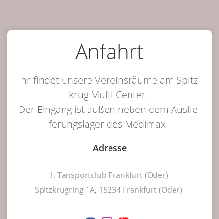
Anfahrt
Ihr fin­det unse­re Ver­eins­räu­me am Spitz­
krug Mul­ti Cen­ter.
Der Ein­gang ist außen neben dem Aus­lie­
fe­rungs­la­ger des Medimax.
Adres­se
1. Tans­port­club Frank­furt (Oder)
Spitz­krug­ring 1A, 15234 Frank­furt (Oder)