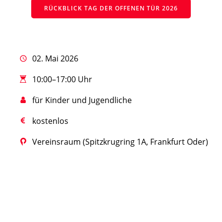
RÜCK­BLICK TAG DER OFFE­NEN TÜR 2026
02. Mai 2026
10:00–17:00 Uhr
für Kin­der und Jugendliche
kos­ten­los
Ver­eins­raum (Spitz­krug­ring 1A, Frank­furt Oder)