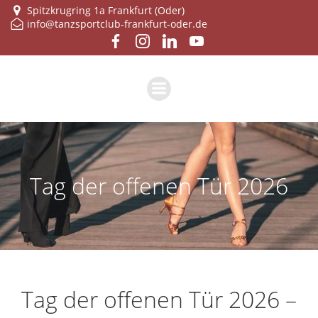
Zum
Spitzkrugring 1a Frankfurt (Oder)
info@tanzsportclub-frankfurt-oder.de
Inhalt
springen
Tag der offe­nen Tür 2026
Tag der offe­nen Tür 2026 –