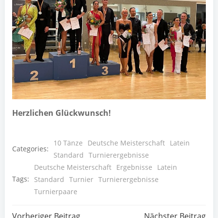
Herz­li­chen Glückwunsch!
10 Tänze
Deutsche Meisterschaft
Latein
Categories:
Standard
Turnierergebnisse
Deutsche Meisterschaft
Ergebnisse
Latein
Tags:
Standard
Turnier
Turnierergebnisse
Turnierpaare
Vorheriger Beitrag
Nächster Beitrag