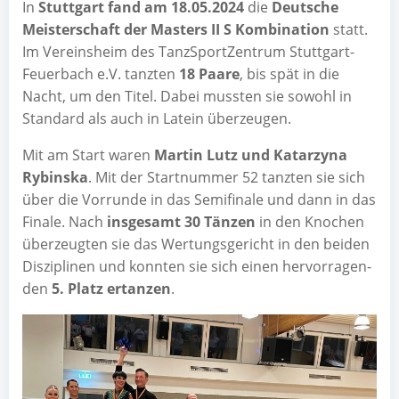
In
Stutt­gart fand am 18.05.2024
die
Deut­sche
Meis­ter­schaft der Mas­ters II S Kom­bi­na­ti­on
statt.
Im Ver­eins­heim des Tanz­Sport­Zen­trum Stutt­gart-
Feu­er­bach e.V. tanz­ten
18 Paa­re
, bis spät in die
Nacht, um den Titel. Dabei muss­ten sie sowohl in
Stan­dard als auch in Latein überzeugen.
Mit am Start waren
Mar­tin Lutz und Katar­zy­na
Rybins­ka
. Mit der Start­num­mer 52 tanz­ten sie sich
über die Vor­run­de in das Semi­fi­na­le und dann in das
Fina­le. Nach
ins­ge­samt 30 Tän­zen
in den Kno­chen
über­zeug­ten sie das Wer­tungs­ge­richt in den bei­den
Dis­zi­pli­nen und konn­ten sie sich einen her­vor­ra­gen­
den
5. Platz ertan­zen
.