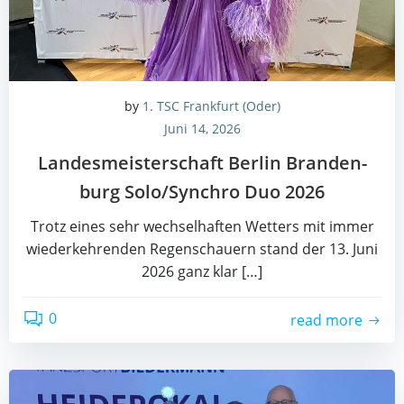
by
1. TSC Frankfurt (Oder)
Juni 14, 2026
Lan­des­meis­ter­schaft Ber­lin Bran­den­
burg Solo/Synchro Duo 2026
Trotz eines sehr wech­sel­haf­ten Wet­ters mit immer
wie­der­keh­ren­den Regen­schau­ern stand der 13. Juni
2026 ganz klar […]
0
read more