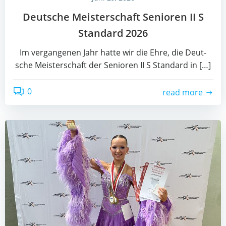
Deut­sche Meis­ter­schaft Senio­ren II S
Stan­dard 2026
Im ver­gan­ge­nen Jahr hat­te wir die Ehre, die Deut­
sche Meis­ter­schaft der Senio­ren II S Stan­dard in […]
0
read more