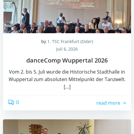
by
1. TSC Frankfurt (Oder)
Juli 6, 2026
dance­Comp Wup­per­tal 2026
Vom 2. bis 5. Juli wur­de die His­to­ri­sche Stadt­hal­le in
Wup­per­tal zum abso­lu­ten Mit­tel­punkt der Tanz­welt.
[…]
0
read more