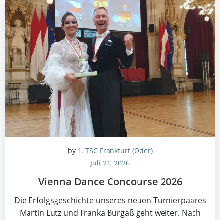
by
1. TSC Frankfurt (Oder)
Juli 21, 2026
Vien­na Dance Con­cour­se 2026
Die Erfolgs­ge­schich­te unse­res neu­en Tur­nier­paa­res
Mar­tin Lutz und Fran­ka Bur­gaß geht wei­ter. Nach