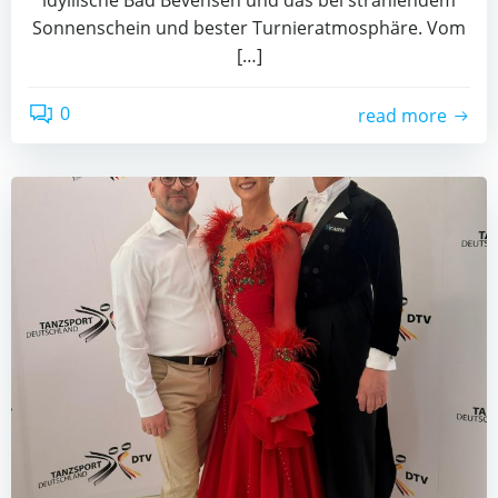
idyl­li­sche Bad Beven­sen und das bei strah­len­dem
Son­nen­schein und bes­ter Tur­nier­at­mo­sphä­re. Vom
[…]
0
read more