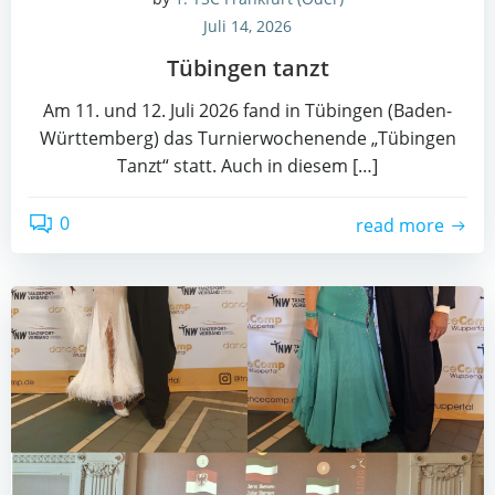
Juli 14, 2026
Tübin­gen tanzt
Am 11. und 12. Juli 2026 fand in Tübin­gen (Baden-
Würt­tem­berg) das Tur­nier­wo­chen­en­de „Tübin­gen
Tanzt“ statt. Auch in die­sem […]
0
read more