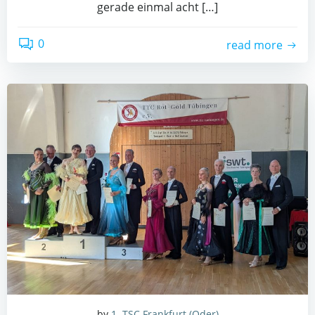
gera­de ein­mal acht […]
0
read more
by
1. TSC Frankfurt (Oder)