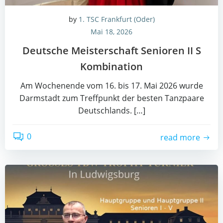
by
1. TSC Frankfurt (Oder)
Mai 18, 2026
Deut­sche Meis­ter­schaft Senio­ren II S
Kombination
Am Wochen­en­de vom 16. bis 17. Mai 2026 wur­de
Darm­stadt zum Treff­punkt der bes­ten Tanz­paa­re
Deutsch­lands. […]
0
read more