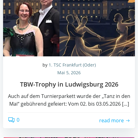
by
1. TSC Frankfurt (Oder)
Mai 5, 2026
TBW-Tro­phy in Lud­wigs­burg 2026
Auch auf dem Tur­nier­par­kett wur­de der „Tanz in den
Mai“ gebüh­rend gefei­ert: Vom 02. bis 03.05.2026 […]
0
read more