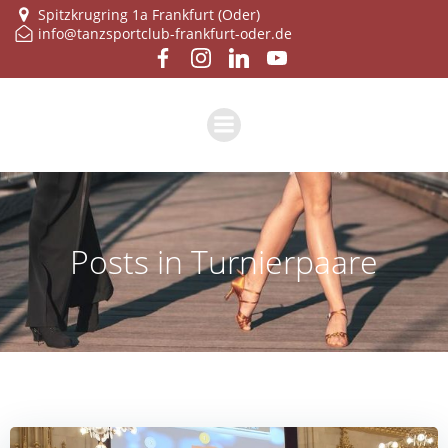
Zum
Spitzkrugring 1a Frankfurt (Oder)
info@tanzsportclub-frankfurt-oder.de
Inhalt
springen
Posts in Turnierpaare