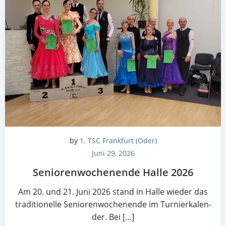
by
1. TSC Frankfurt (Oder)
Juni 29, 2026
Senio­ren­wo­chen­en­de Hal­le 2026
Am 20. und 21. Juni 2026 stand in Hal­le wie­der das
tra­di­tio­nel­le Senio­ren­wo­chen­en­de im Tur­nier­ka­len­
der. Bei […]