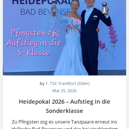
by
1. TSC Frankfurt (Oder)
Mai 25, 2026
Hei­de­po­kal 2026 – Auf­stieg in die
Sonderklasse
Zu Pfings­ten zog es unse­re Tanz­paa­re erneut ins