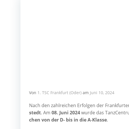
Von
1. TSC Frankfurt (Oder)
am
Juni 10, 2024
Nach den zahl­rei­chen Erfol­gen der Frank­fur­te
stedt
. Am
08. Juni 2024
wur­de das Tanz­Cen­tru
chen von der D- bis in die A‑Klasse
.