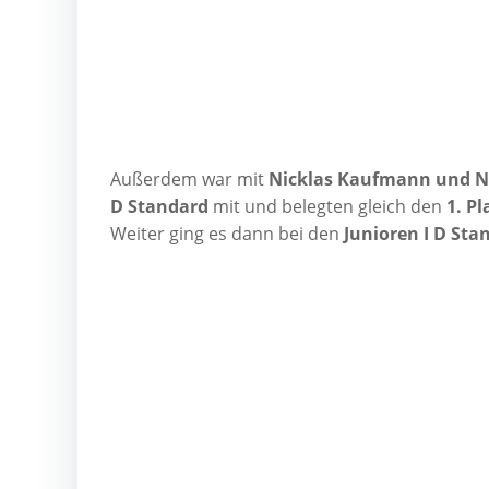
Außer­dem war mit
Nick­las Kauf­mann und Ne
D Stan­dard
mit und beleg­ten gleich den
1. Pl
Wei­ter ging es dann bei den
Junio­ren I D Sta