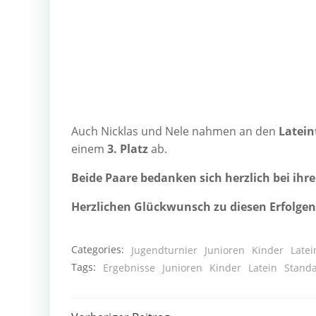
Auch Nick­las und Nele nah­men an den
Latein­
einem
3. Platz
ab.
Bei­de Paa­re bedan­ken sich herz­lich bei ihr
Herz­li­chen Glück­wunsch zu die­sen Erfolgen
Categories:
Jugendturnier
Junioren
Kinder
Latei
Tags:
Ergebnisse
Junioren
Kinder
Latein
Stand