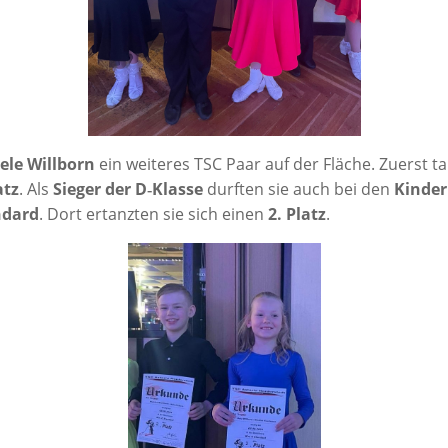
le Will­born
ein wei­te­res TSC Paar auf der Flä­che. Zuerst 
atz
. Als
Sie­ger der D‑Klasse
durf­ten sie auch bei den
Kin­der
n­dard
. Dort ertanz­ten sie sich einen
2. Platz
.