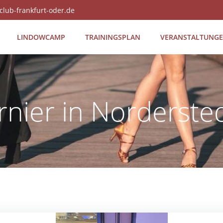
club-frankfurt-oder.de
LIN­DOW­CAMP
TRAI­NINGS­PLAN
VER­AN­STAL­TUN­G
rnier in Norderste