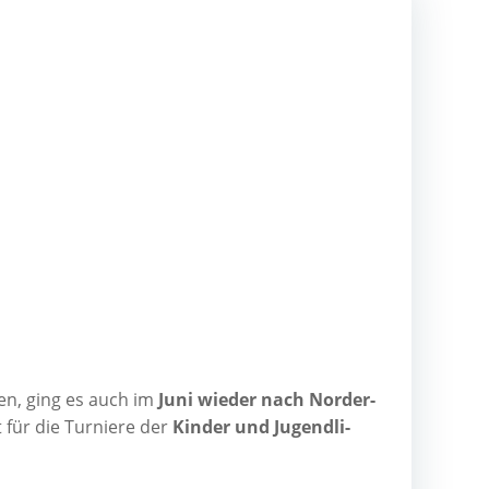
­ten, ging es auch im
Juni wie­der nach Nor­der­
für die Tur­nie­re der
Kin­der und Jugend­li­