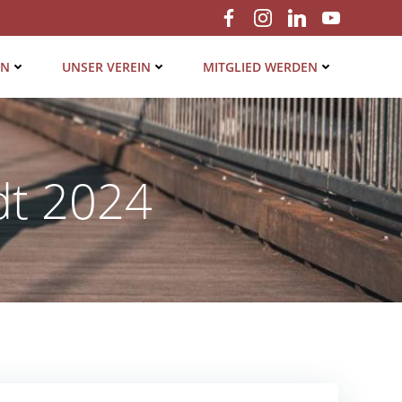
EN
UNSER VER­EIN
MIT­GLIED WERDEN
dt 2024