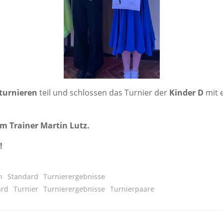
tur­nie­ren
teil und schlos­sen das Tur­nier der
Kin­der D
mit 
em Trai­ner Mar­tin Lutz.
!
n
Standard
Turnierergebnisse
ard
Turnier
Turnierergebnisse
Turnierpaare