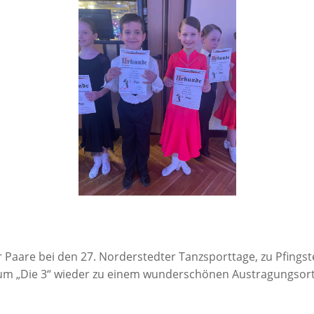
r Paa­re bei den 27. Nor­der­sted­ter Tanz­sport­ta­ge, zu Pfings
m „Die 3“ wie­der zu einem wun­der­schö­nen Aus­tra­gungs­ort 