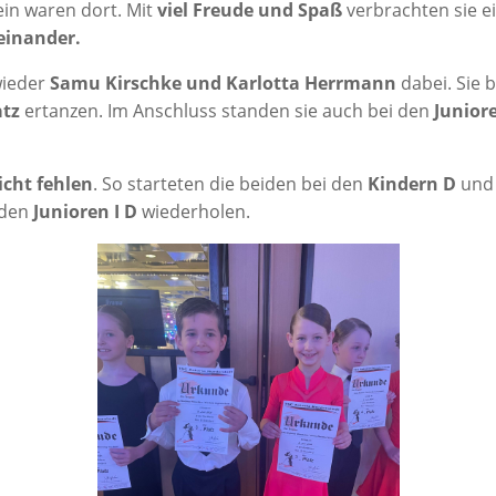
ein waren dort. Mit
viel Freu­de und Spaß
ver­brach­ten sie 
ein­an­der.
wie­der
Samu Kirsch­ke und Kar­lot­ta Herr­mann
dabei. Sie 
atz
ertan­zen. Im Anschluss stan­den sie auch bei den
Junio­r
cht feh­len
. So star­te­ten die bei­den bei den
Kin­dern D
und 
 den
Junio­ren I D
wiederholen.