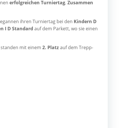
einen
erfolg­rei­chen Tur­nier­tag
.
Zusam­men
began­nen ihren Tur­nier­tag bei den
Kin­dern D
en I D Stan­dard
auf dem Par­kett, wo sie einen
stan­den mit einem
2. Platz
auf dem Trepp­