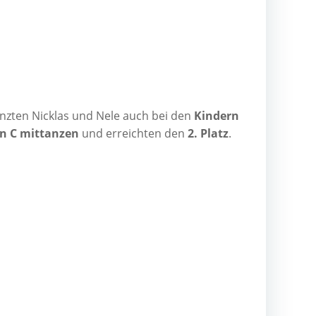
tanz­ten Nick­las und Nele auch bei den
Kin­dern
n C mit­tan­zen
und erreich­ten den
2. Platz
.