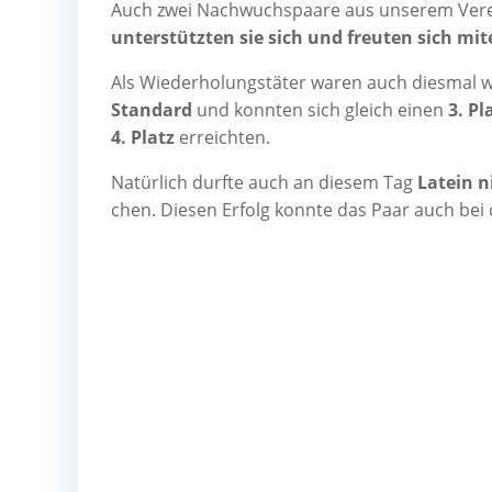
Auch zwei Nach­wuchs­paa­re aus unse­rem Ver­
unter­stütz­ten sie sich und freu­ten sich mit­
Als Wie­der­ho­lungs­tä­ter waren auch dies­mal 
Stan­dard
und konn­ten sich gleich einen
3. Pl
4. Platz
erreich­ten.
Natür­lich durf­te auch an die­sem Tag
Latein ni
chen. Die­sen Erfolg konn­te das Paar auch bei