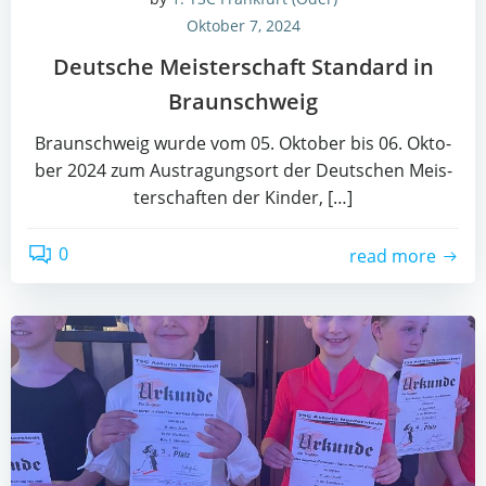
Oktober 7, 2024
Deut­sche Meis­ter­schaft Stan­dard in
Braunschweig
Braun­schweig wur­de vom 05. Okto­ber bis 06. Okto­
ber 2024 zum Aus­tra­gungs­ort der Deut­schen Meis­
ter­schaf­ten der Kin­der, […]
0
read more