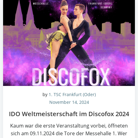
by
1. TSC Frankfurt (Oder)
November 14, 2024
IDO Welt­meis­ter­schaft im Dis­co­fox 2024
Kaum war die ers­te Ver­an­stal­tung vor­bei, öff­ne­ten
sich am 09.11.2024 die Tore der Mes­se­hal­le 1. Wer