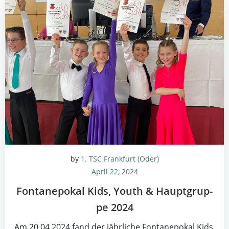
by
1. TSC Frankfurt (Oder)
April 22, 2024
Fon­ta­ne­po­kal Kids, Youth & Haupt­grup­
pe 2024
Am 20.04.2024 fand der jähr­li­che Fon­ta­ne­po­kal Kids,