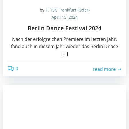
by
1. TSC Frankfurt (Oder)
April 15, 2024
Ber­lin Dance Fes­ti­val 2024
Nach der erfolg­rei­chen Pre­mie­re im letz­ten Jahr,
fand auch in die­sem Jahr wie­der das Ber­lin Dnace
[…]
0
read more