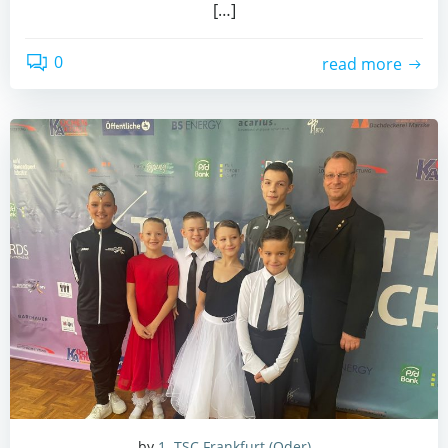
[…]
0
read more
by
1. TSC Frankfurt (Oder)