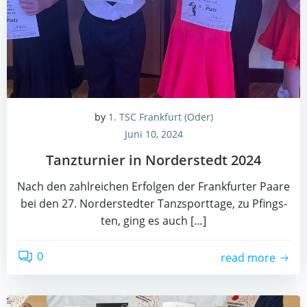
by
1. TSC Frankfurt (Oder)
Juni 10, 2024
Tanz­tur­nier in Nor­der­stedt 2024
Nach den zahl­rei­chen Erfol­gen der Frank­fur­ter Paa­re
bei den 27. Nor­der­sted­ter Tanz­sport­ta­ge, zu Pfings­
ten, ging es auch […]
0
read more