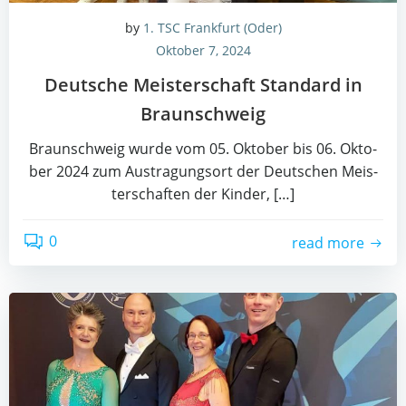
by
1. TSC Frankfurt (Oder)
Oktober 7, 2024
Deut­sche Meis­ter­schaft Stan­dard in
Braunschweig
Braun­schweig wur­de vom 05. Okto­ber bis 06. Okto­
ber 2024 zum Aus­tra­gungs­ort der Deut­schen Meis­
ter­schaf­ten der Kin­der, […]
0
read more