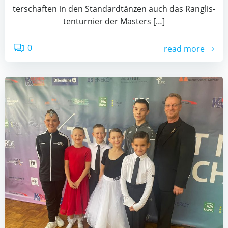
ter­schaf­ten in den Stan­dard­tän­zen auch das Rang­lis­
ten­tur­nier der Mas­ters […]
0
read more