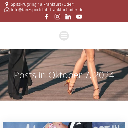
Zum
Spitzkrugring 1a Frankfurt (Oder)
info@tanzsportclub-frankfurt-oder.de
Inhalt
springen
Posts in Oktober 7, 2024