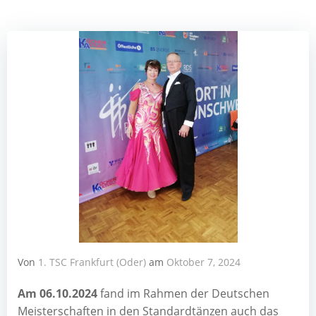
Von
1. TSC Frankfurt (Oder)
am
Oktober 7, 2024
Am 06.10.2024
fand im Rah­men der Deut­schen
Meis­ter­schaf­ten in den Stan­dard­tän­zen auch das