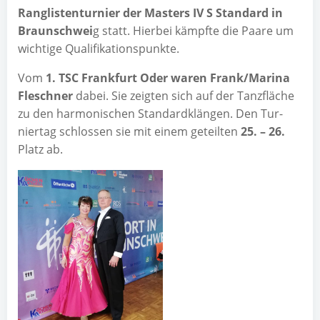
Rang­lis­ten­tur­nier der Mas­ters IV S Stan­dard in
Braun­schwei
g statt. Hier­bei kämpf­te die Paa­re um
wich­ti­ge Qualifikationspunkte.
Vom
1. TSC Frank­furt Oder waren Frank/Marina
Fle­sch­ner
dabei. Sie zeig­ten sich auf der Tanz­flä­che
zu den har­mo­ni­schen Stan­dard­klän­gen. Den Tur­
nier­tag schlos­sen sie mit einem geteil­ten
25. – 26.
Platz ab.