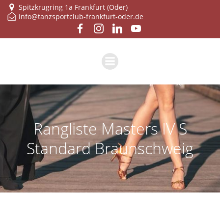
Zum
Spitzkrugring 1a Frankfurt (Oder)
info@tanzsportclub-frankfurt-oder.de
Inhalt
springen
Rangliste Masters IV S
Standard Braunschweig