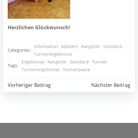
Herz­li­chen Glückwunsch!
Information
Masters
Rangliste
Standard
Categories:
Turnierergebnisse
Ergebnisse
Rangliste
Standard
Turnier
Tags:
Turnierergebnisse
Turnierpaare
Post
Post
Vorheriger Beitrag
Nächster Beitrag
navigation
navigation