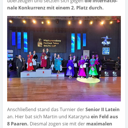
über­zeu­gen und setz­ten sich gegen
die inter­na­tio­
na­le Kon­kur­renz mit einem 2. Platz durch.
Anschlie­ßend stand das Tur­nier der
Seni­or II Latein
an. Hier bat sich Mar­tin und Katar­zy­na
ein Feld aus
8 Paa­ren.
Dies­mal zogen sie mit der
maxi­ma­len