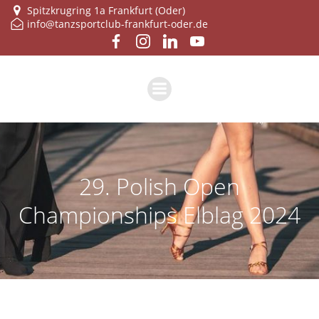
Zum
Spitzkrugring 1a Frankfurt (Oder)
info@tanzsportclub-frankfurt-oder.de
Inhalt
springen
29. Polish Open
Championships Elblag 2024