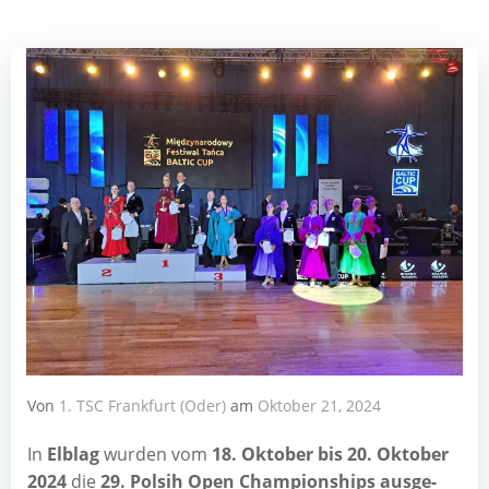
Von
1. TSC Frankfurt (Oder)
am
Oktober 21, 2024
In
Elb­lag
wur­den vom
18. Okto­ber bis 20. Okto­ber
2024
die
29. Pol­sih Open Cham­pi­on­ships aus­ge­