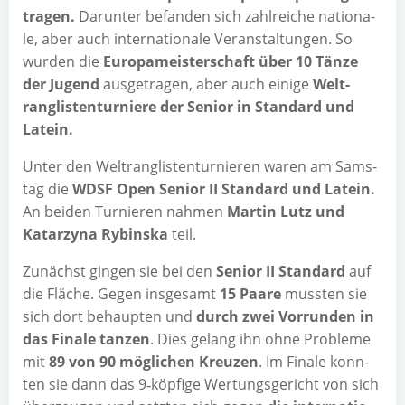
tra­gen.
Dar­un­ter befan­den sich zahl­rei­che natio­na­
le, aber auch inter­na­tio­na­le Ver­an­stal­tun­gen. So
wur­den die
Euro­pa­meis­ter­schaft über 10 Tän­ze
der Jugend
aus­ge­tra­gen, aber auch eini­ge
Welt­
rang­lis­ten­tur­nie­re der Seni­or in Stan­dard und
Latein.
Unter den Welt­rang­lis­ten­tur­nie­ren waren am Sams­
tag die
WDSF Open Seni­or II Stan­dard und Latein.
An bei­den Tur­nie­ren nah­men
Mar­tin Lutz und
Katar­zy­na Rybins­ka
teil.
Zunächst gin­gen sie bei den
Seni­or II Stan­dard
auf
die Flä­che. Gegen ins­ge­samt
15 Paa­re
muss­ten sie
sich dort behaup­ten und
durch zwei Vor­run­den in
das Fina­le tan­zen
. Dies gelang ihn ohne Pro­ble­me
mit
89 von 90 mög­li­chen Kreu­zen
. Im Fina­le konn­
ten sie dann das 9‑köpfige Wer­tungs­ge­richt von sich