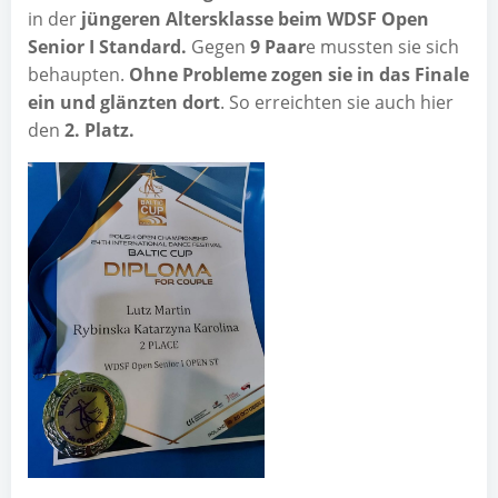
in der
jün­ge­ren Alters­klas­se beim WDSF Open
Seni­or I Stan­dard.
Gegen
9 Paar
e muss­ten sie sich
behaup­ten.
Ohne Pro­ble­me zogen sie in das Fina­le
ein und glänz­ten dort
. So erreich­ten sie auch hier
den
2. Platz.