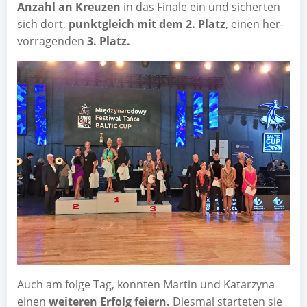
Anzahl an Kreu­zen
in das Fina­le ein und sicher­ten
sich dort,
punkt­gleich mit dem 2. Platz
, einen her­
vor­ra­gen­den
3. Platz.
Auch am fol­ge Tag, konn­ten Mar­tin und Katar­zy­na
einen
wei­te­ren Erfolg fei­ern.
Dies­mal star­te­ten sie