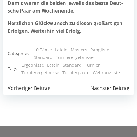
Damit waren die bei­den jeweils das bes­te Deut­
sche Paar am Wochenende.
Herz­li­chen Glück­wunsch zu die­sen groß­ar­ti­gen
Erfol­gen. Wei­ter­hin viel Erfolg.
10 Tänze
Latein
Masters
Rangliste
Categories:
Standard
Turnierergebnisse
Ergebnisse
Latein
Standard
Turnier
Tags:
Turnierergebnisse
Turnierpaare
Weltrangliste
Post
Post
Vorheriger Beitrag
Nächster Beitrag
navigation
navigation