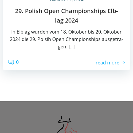
29. Polish Open Cham­pi­on­ships Elb­
lag 2024
In Elb­lag wur­den vom 18. Okto­ber bis 20. Okto­ber
2024 die 29. Pol­sih Open Cham­pi­on­ships aus­ge­tra­
gen. […]
0
read more