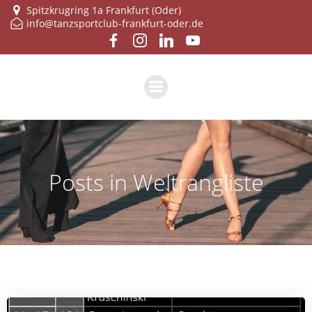
Zum
Spitzkrugring 1a Frankfurt (Oder)
info@tanzsportclub-frankfurt-oder.de
Inhalt
springen
Posts in Weltrangliste