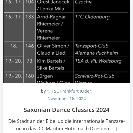
by
1. TSC Frankfurt (Oder)
November 16, 2024
Saxo­ni­an Dance Clas­sics 2024
Die Stadt an der Elbe lud die inter­na­tio­na­le Tanzsze­
ne in das ICC Mari­tim Hotel nach Dres­den […]