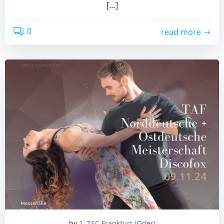
[…]
0
read more
by
1. TSC Frankfurt (Oder)