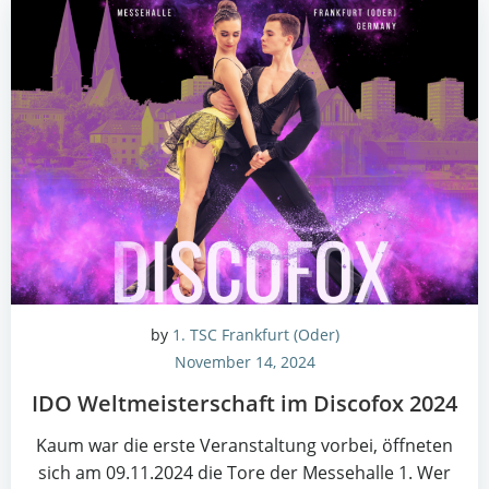
by
1. TSC Frankfurt (Oder)
November 14, 2024
IDO Welt­meis­ter­schaft im Dis­co­fox 2024
Kaum war die ers­te Ver­an­stal­tung vor­bei, öff­ne­ten
sich am 09.11.2024 die Tore der Mes­se­hal­le 1. Wer