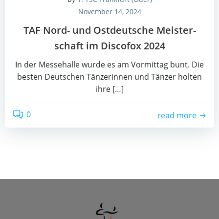
November 14, 2024
TAF Nord- und Ost­deut­sche Meis­ter­
schaft im Dis­co­fox 2024
In der Mes­se­hal­le wur­de es am Vor­mit­tag bunt. Die
bes­ten Deut­schen Tän­ze­rin­nen und Tän­zer hol­ten
ihre […]
0
read more