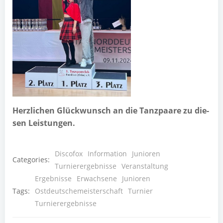
Herz­li­chen Glück­wunsch an die Tanz­paa­re zu die­
sen Leistungen.
Discofox
Information
Junioren
Categories:
Turnierergebnisse
Veranstaltung
Ergebnisse
Erwachsene
Junioren
Tags:
Ostdeutschemeisterschaft
Turnier
Turnierergebnisse