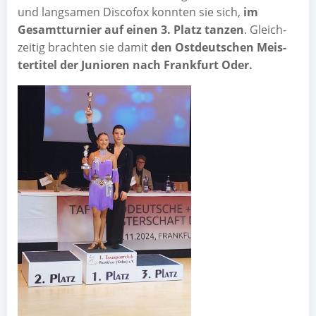
und lang­sa­men Dis­co­fox konn­ten sie sich,
im
Gesamt­tur­nier auf einen 3. Platz tan­zen
. Gleich­
zei­tig brach­ten sie damit
den Ost­deut­schen Meis­
ter­ti­tel der Junio­ren nach Frank­furt Oder.