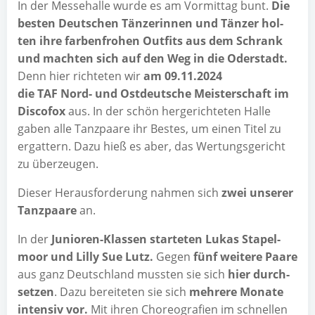
In der Mes­se­hal­le wur­de es am Vor­mit­tag bunt.
Die
bes­ten Deut­schen Tän­ze­rin­nen und Tän­zer hol­
ten ihre far­ben­fro­hen Out­fits aus dem Schrank
und mach­ten sich auf den Weg in die Oder­stadt.
Denn hier rich­te­ten wir
am 09.11.2024
die TAF Nord- und Ost­deut­sche Meis­ter­schaft im
Dis­co­fox
aus. In der schön her­ge­rich­te­ten Hal­le
gaben alle Tanz­paa­re ihr Bes­tes, um einen Titel zu
ergat­tern. Dazu hieß es aber, das Wer­tungs­ge­richt
zu überzeugen.
Die­ser Her­aus­for­de­rung nah­men sich
zwei unse­rer
Tanz­paa­re
an.
In der
Junio­ren-Klas­sen star­te­ten Lukas Sta­pel­
moor und Lil­ly Sue Lutz.
Gegen
fünf wei­te­re Paa­re
aus ganz Deutsch­land muss­ten sie sich
hier durch­
set­zen
. Dazu berei­te­ten sie sich
meh­re­re Mona­te
inten­siv vor.
Mit ihren Cho­reo­gra­fien im schnel­len