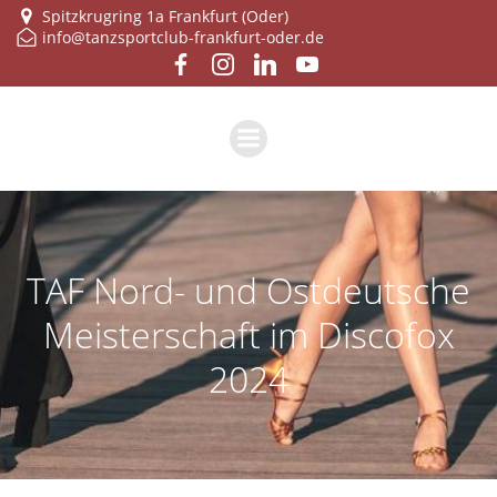
Zum
Spitzkrugring 1a Frankfurt (Oder)
info@tanzsportclub-frankfurt-oder.de
Inhalt
springen
TAF Nord- und Ostdeutsche
Meisterschaft im Discofox
2024