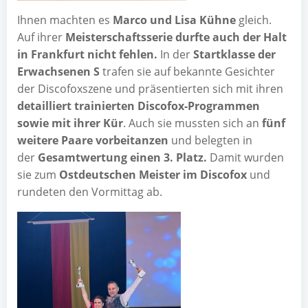
Ihnen mach­ten es
Mar­co und Lisa Küh­ne
gleich.
Auf ihrer
Meis­ter­schafts­se­rie durf­te auch der Halt
in Frank­furt nicht feh­len.
In der
Start­klas­se der
Erwach­se­nen S
tra­fen sie auf bekann­te Gesich­ter
der Dis­co­fox­sze­ne und prä­sen­tier­ten sich mit ihren
detail­liert trai­nier­ten Dis­co­fox-Pro­gram­men
sowie mit ihrer Kür
. Auch sie muss­ten sich an
fünf
wei­te­re Paa­re vor­beit­an­zen
und beleg­ten in
der
Gesamt­wer­tung einen 3. Platz.
Damit wur­den
sie zum
Ost­deut­schen Meis­ter im Dis­co­fox
und
run­de­ten den Vor­mit­tag ab.