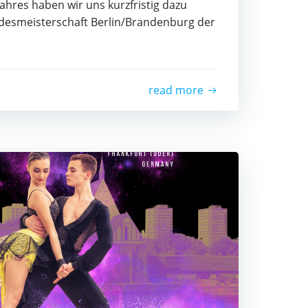
ah­res haben wir uns kurz­fris­tig dazu
n­des­meis­ter­schaft Berlin/Brandenburg der
read more