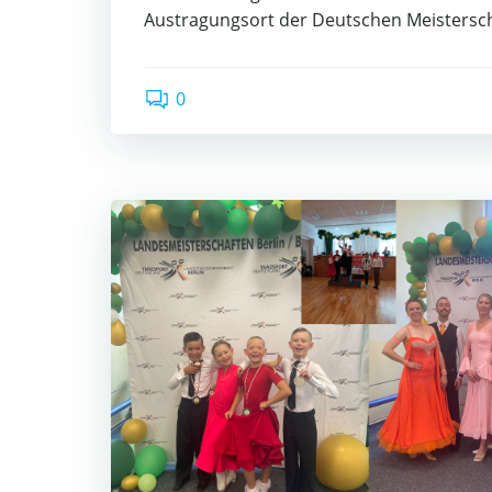
Aus­tra­gungs­ort der Deut­schen Meis­ter­sch
0