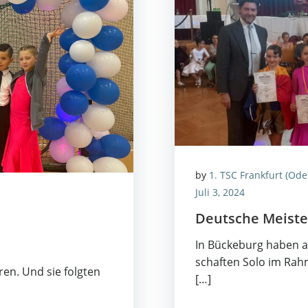
by
1. TSC Frankfurt (Ode
Juli 3, 2024
Deut­sche Meis­te
In Bücke­burg haben a
schaf­ten Solo im Rah­
ren. Und sie folg­ten
[…]