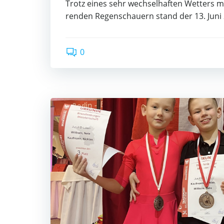
Trotz eines sehr wech­sel­haf­ten Wet­ters m
ren­den Regen­schau­ern stand der 13. Juni
0