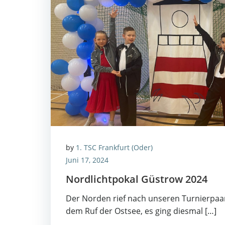
by
1. TSC Frankfurt (Oder)
Juni 17, 2024
Nord­licht­po­kal Güs­trow 2024
Der Nor­den rief nach unse­ren Tur­nier­paa­
dem Ruf der Ost­see, es ging dies­mal […]