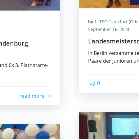
by
1. TSC Frankfurt (Ode
September 16, 2024
Lan­des­meis­ter­
randenburg
In Ber­lin ver­sam­mel
Paa­re der Junio­ren u
und 6x 3. Platz star­te­
0
read more