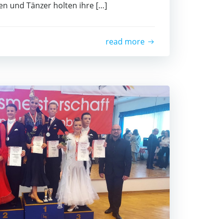
en und Tän­zer hol­ten ihre […]
read more