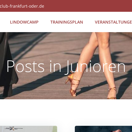
club-frankfurt-oder.de
LIN­DOW­CAMP
TRAI­NINGS­PLAN
VER­AN­STAL­TUN­G
Posts in Junioren