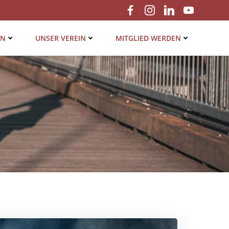
EN
UNSER VER­EIN
MIT­GLIED WERDEN