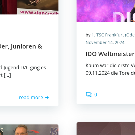
by
1. TSC Frankfurt (Ode
November 14, 2024
der, Junio­ren &
IDO Welt­meis­ter­
Kaum war die ers­te Ver
und Jugend D/C ging es
09.11.2024 die Tore de
t […]
0
read more