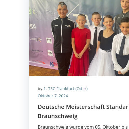
by
1. TSC Frankfurt (Oder)
Oktober 7, 2024
Deut­sche Meis­ter­schaft Stan­dar
Braunschweig
Braun­schweig wur­de vom 05. Okto­ber bis