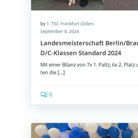
by
1. TSC Frankfurt (Oder)
September 8, 2024
Lan­des­meis­ter­schaft Berlin/B
D/C‑Klassen Stan­dard 2024
Mit einer Bilanz von 7x 1. Paltz, 6x 2. Platz 
ten die […]
0