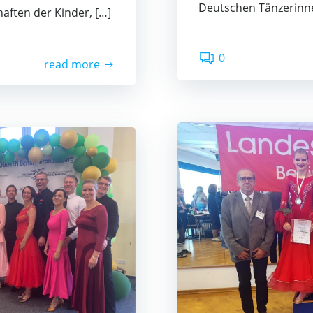
Deut­schen Tän­ze­rin­n
af­ten der Kin­der, […]
0
read more