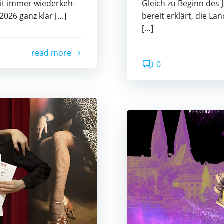
it immer wie­der­keh­
Gleich zu Beginn des J
 2026 ganz klar […]
bereit erklärt, die La
[…]
read more
0