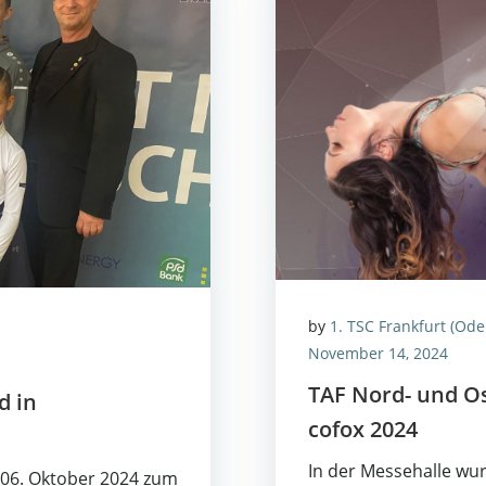
by
1. TSC Frankfurt (Ode
November 14, 2024
TAF Nord- und Ost
d in
co­fox 2024
In der Mes­se­hal­le wu
 06. Okto­ber 2024 zum