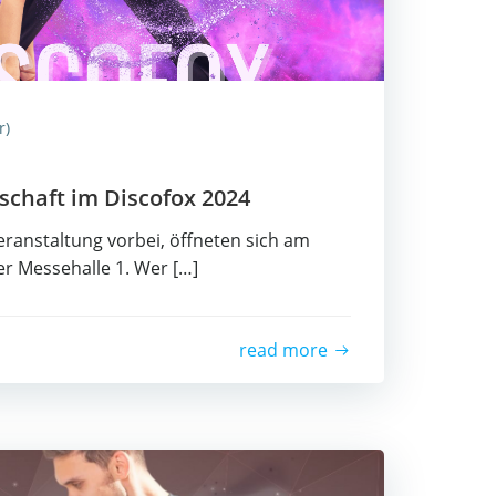
r)
schaft im Dis­co­fox 2024
­an­stal­tung vor­bei, öff­ne­ten sich am
r Mes­se­hal­le 1. Wer […]
read more