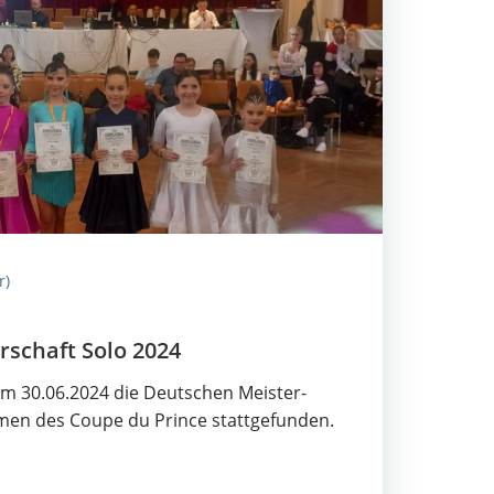
r)
r­schaft Solo 2024
m 30.06.2024 die Deut­schen Meis­ter­
men des Cou­pe du Prin­ce statt­ge­fun­den.