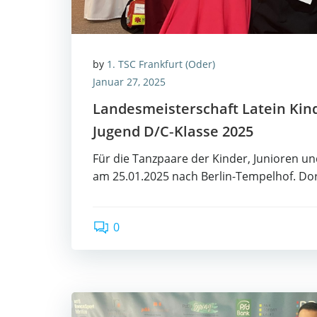
by
1. TSC Frankfurt (Oder)
Januar 27, 2025
Lan­des­meis­ter­schaft Latein Kin­
Jugend D/C‑Klasse 2025
Für die Tanz­paa­re der Kin­der, Junio­ren 
am 25.01.2025 nach Ber­lin-Tem­pel­hof. Dor
0