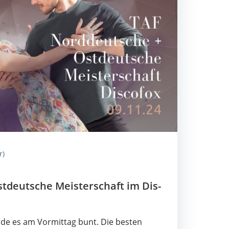
r)
­deut­sche Meis­ter­schaft im Dis­
r­de es am Vor­mit­tag bunt. Die bes­ten