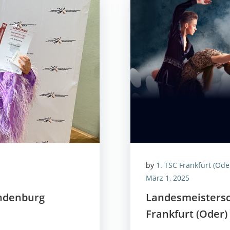
by
1. TSC Frankfurt (Ode
März 1, 2025
n­den­burg
Lan­des­meis­ter­
Frank­furt (Oder)