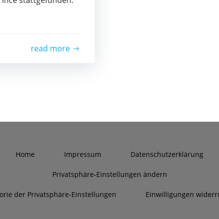
­ce statt­ge­fun­den.
read more
Home
Impres­sum
Daten­schutz­er­klä­rung
Pri­vat­sphä­re-Ein­stel­lun­gen ändern
to­rie der Privatsphäre-Einstellungen
Ein­wil­li­gun­gen wider