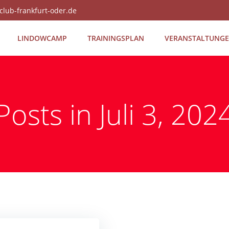
club-frankfurt-oder.de
LIN­DOW­CAMP
TRAI­NINGS­PLAN
VER­AN­STAL­TUN­G
Posts in Juli 3, 202