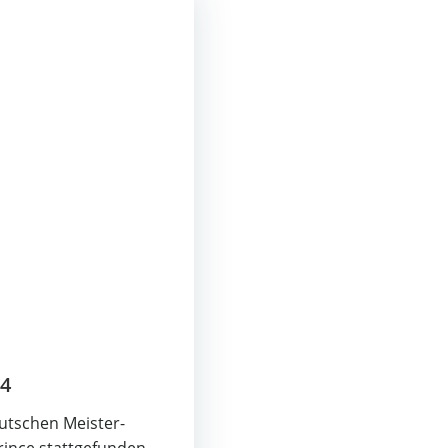
24
t­schen Meis­ter­