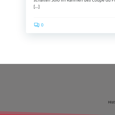
schaf­ten Solo im Rah­men des Cou­pe du Prin
[…]
0
His­