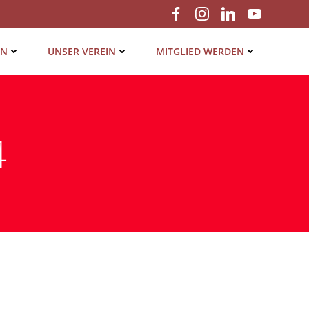
EN
UNSER VER­EIN
MIT­GLIED WERDEN
4