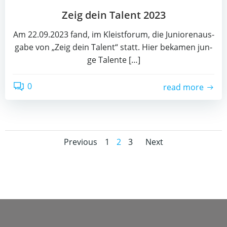
Zeig dein Talent 2023
Am 22.09.2023 fand, im Kleist­fo­rum, die Junio­ren­aus­
ga­be von „Zeig dein Talent“ statt. Hier beka­men jun­
ge Talen­te […]
0
read more
Posts
Posts
Posts
Page
Page
Page
Previous
1
2
3
Next
navigation
navigation
navigati