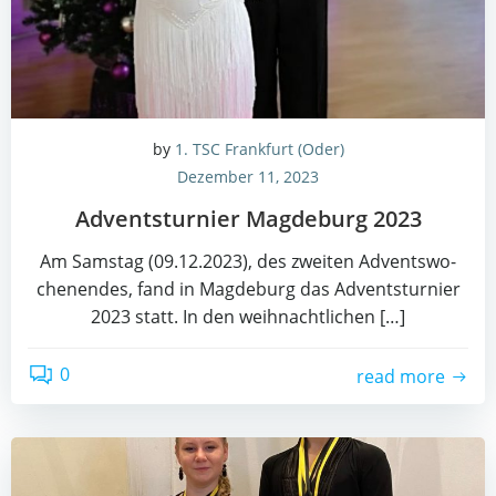
by
1. TSC Frankfurt (Oder)
Dezember 11, 2023
Advents­tur­nier Mag­de­burg 2023
Am Sams­tag (09.12.2023), des zwei­ten Advents­wo­
chen­en­des, fand in Mag­de­burg das Advents­tur­nier
2023 statt. In den weih­nacht­li­chen […]
0
read more