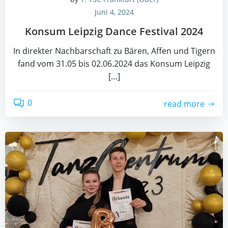
Juni 4, 2024
Kon­sum Leip­zig Dance Fes­ti­val 2024
In direk­ter Nach­bar­schaft zu Bären, Affen und Tigern
fand vom 31.05 bis 02.06.2024 das Kon­sum Leip­zig
[…]
0
read more