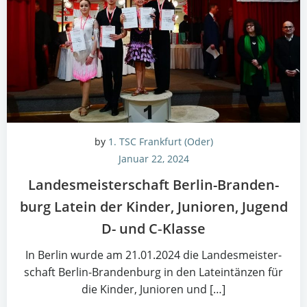
by
1. TSC Frankfurt (Oder)
Januar 22, 2024
Lan­des­meis­ter­schaft Ber­lin-Bran­den­
burg Latein der Kin­der, Junio­ren, Jugend
D- und C‑Klasse
In Ber­lin wur­de am 21.01.2024 die Lan­des­meis­ter­
schaft Ber­lin-Bran­den­burg in den Latein­tän­zen für
die Kin­der, Junio­ren und […]