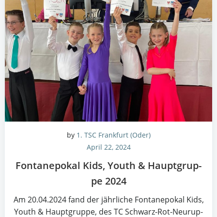
by
1. TSC Frankfurt (Oder)
April 22, 2024
Fon­ta­ne­po­kal Kids, Youth & Haupt­grup­
pe 2024
Am 20.04.2024 fand der jähr­li­che Fon­ta­ne­po­kal Kids,
Youth & Haupt­grup­pe, des TC Schwarz-Rot-Neu­rup­