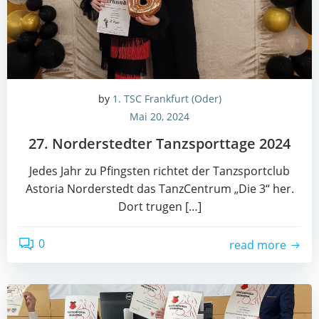
by
1. TSC Frankfurt (Oder)
Mai 20, 2024
27. Nor­der­sted­ter Tanz­sport­ta­ge 2024
Jedes Jahr zu Pfings­ten rich­tet der Tanz­sport­club
Asto­ria Nor­der­stedt das Tanz­Cen­trum „Die 3“ her.
Dort tru­gen […]
0
read more