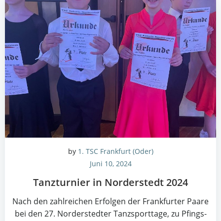
by
1. TSC Frankfurt (Oder)
Juni 10, 2024
Tanz­tur­nier in Nor­der­stedt 2024
Nach den zahl­rei­chen Erfol­gen der Frank­fur­ter Paa­re
bei den 27. Nor­der­sted­ter Tanz­sport­ta­ge, zu Pfings­