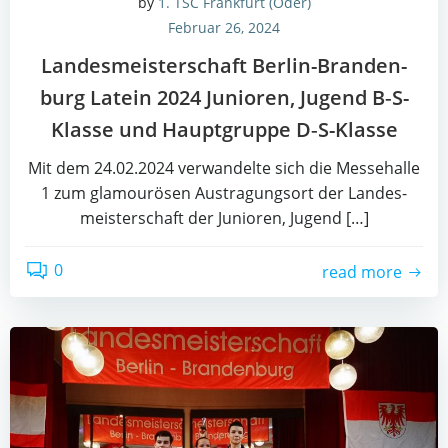
by
1. TSC Frankfurt (Oder)
Februar 26, 2024
Lan­des­meis­ter­schaft Ber­lin-Bran­den­
burg Latein 2024 Junio­ren, Jugend B‑S-
Klas­se und Haupt­grup­pe D‑S-Klas­se
Mit dem 24.02.2024 ver­wan­del­te sich die Mes­se­hal­le
1 zum gla­mou­rö­sen Aus­tra­gungs­ort der Lan­des­
meis­ter­schaft der Junio­ren, Jugend […]
0
read more