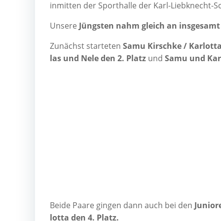
inmit­ten der Sport­hal­le der Karl-Lieb­knecht-Sc
Unse­re
Jüngs­ten nahm gleich an ins­ge­samt d
Zunächst star­te­ten
Samu Kirsch­ke / Kar­lot­
las und Nele den 2. Platz
und
Samu und Kar­l
Bei­de Paa­re gin­gen dann auch bei den
Junio­r
lot­ta den 4. Platz.