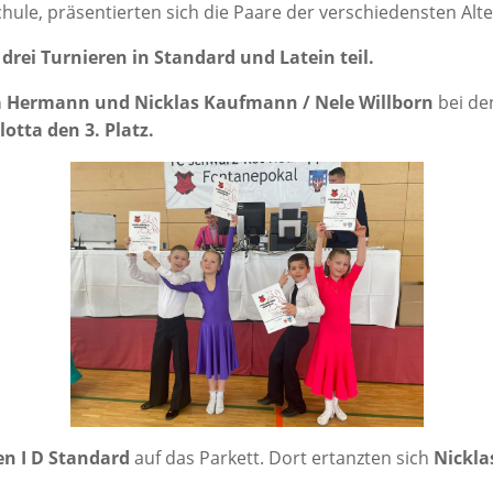
hu­le, prä­sen­tier­ten sich die Paa­re der ver­schie­dens­ten Alt
rei Tur­nie­ren in Stan­dard und Latein teil.
ta Her­mann und Nick­las Kauf­mann / Nele Will­born
bei d
ot­ta den 3. Platz.
en I D Stan­dard
auf das Par­kett. Dort ertanz­ten sich
Nick­l