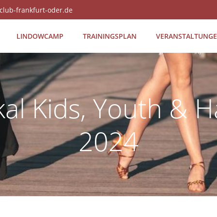
club-frankfurt-oder.de
LIN­DOW­CAMP
TRAI­NINGS­PLAN
VER­AN­STAL­TUN­G
al Kids, Youth & 
2024