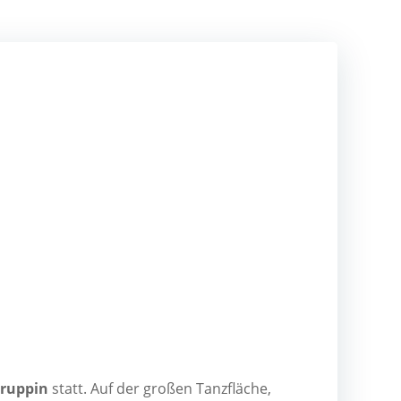
rup­pin
statt. Auf der gro­ßen Tanz­flä­che,