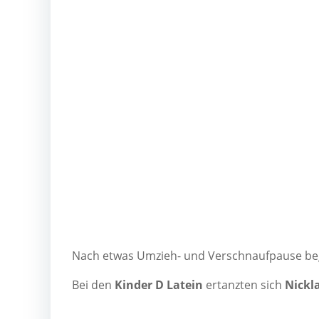
Nach etwas Umzieh- und Ver­schnauf­pau­se be
Bei den
Kin­der D Latein
ertanz­ten sich
Nick­l