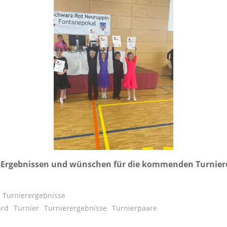
n Ergeb­nis­sen und wün­schen für die kom­men­den Tur­nie­re
Turnierergebnisse
ard
Turnier
Turnierergebnisse
Turnierpaare