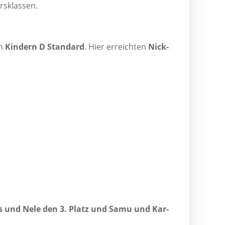
ersklassen.
en
Kin­dern D Stan­dard
. Hier erreich­ten
Nick­
as und Nele den 3. Platz und Samu und Kar­