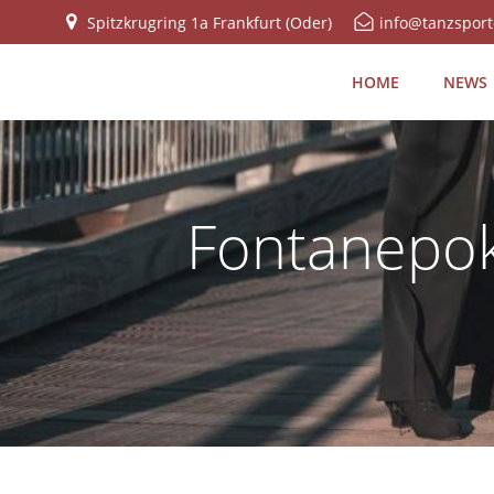
Zum
Spitzkrugring 1a Frankfurt (Oder)
info@tanzsport
Inhalt
springen
HOME
NEWS
Fontanepok