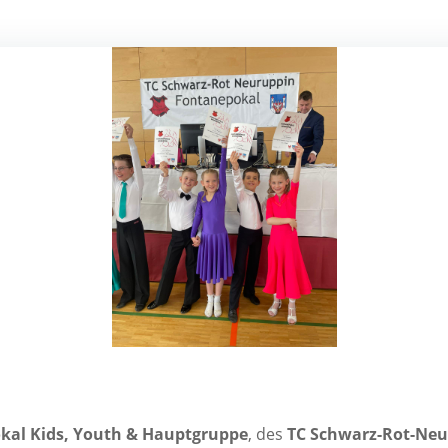
po­kal Kids, Youth & Haupt­grup­pe
, des
TC Schwarz-Rot-Neu­