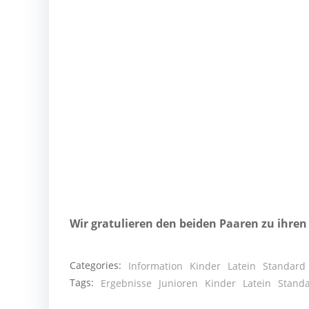
Wir gra­tu­lie­ren den bei­den Paa­ren zu ihre
Categories:
Information
Kinder
Latein
Standard
Tags:
Ergebnisse
Junioren
Kinder
Latein
Stand