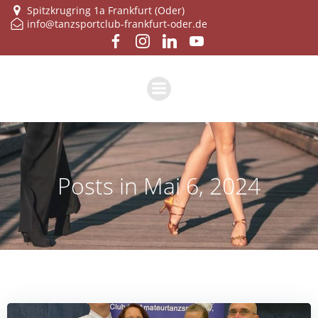
Zum
Spitzkrugring 1a Frankfurt (Oder)
info@tanzsportclub-frankfurt-oder.de
Inhalt
springen
Posts in Mai 6, 2024