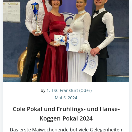
by
1. TSC Frankfurt (Oder)
Mai 6, 2024
Cole Pokal und Früh­lings- und Han­se-
Kog­gen-Pokal 2024
Das ers­te Mai­wo­chen­en­de bot vie­le Gele­gen­hei­ten