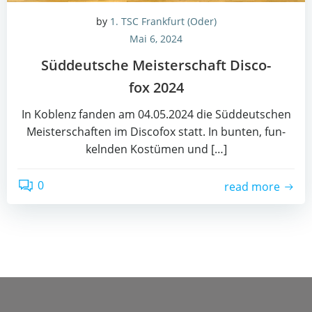
by
1. TSC Frankfurt (Oder)
Mai 6, 2024
Süd­deut­sche Meis­ter­schaft Dis­co­
fox 2024
In Koblenz fan­den am 04.05.2024 die Süd­deut­schen
Meis­ter­schaf­ten im Dis­co­fox statt. In bun­ten, fun­
keln­den Kos­tü­men und […]
0
read more