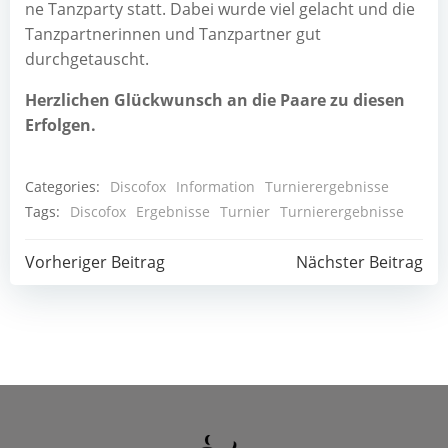
ne Tanz­par­ty statt. Dabei wur­de viel gelacht und die
Tanz­part­ne­rin­nen und Tanz­part­ner gut
durchgetauscht.
Herz­li­chen Glück­wunsch an die Paa­re zu die­sen
Erfolgen.
Categories:
Discofox
Information
Turnierergebnisse
Tags:
Discofox
Ergebnisse
Turnier
Turnierergebnisse
Post
Post
Vorheriger Beitrag
Nächster Beitrag
navigation
navigation