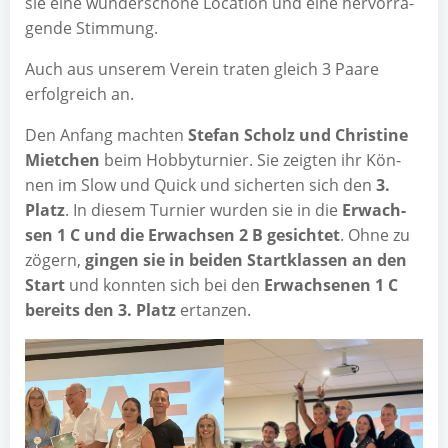
sie eine wun­der­schö­ne Loca­ti­on und eine her­vor­ra­
gen­de Stimmung.
Auch aus unse­rem Ver­ein tra­ten gleich 3 Paa­re
erfolg­reich an.
Den Anfang mach­ten
Ste­fan Scholz und Chris­ti­ne
Miet­chen
beim Hob­by­tur­nier. Sie zeig­ten ihr Kön­
nen im Slow und Quick und sicher­ten sich den
3.
Platz
. In die­sem Tur­nier wur­den sie in die
Erwach­
sen 1 C und die Erwach­sen 2 B gesich­tet
. Ohne zu
zögern,
gin­gen sie in bei­den Start­klas­sen an den
Start
und konn­ten sich bei den
Erwach­se­nen 1 C
bereits den 3. Platz
ertanzen.