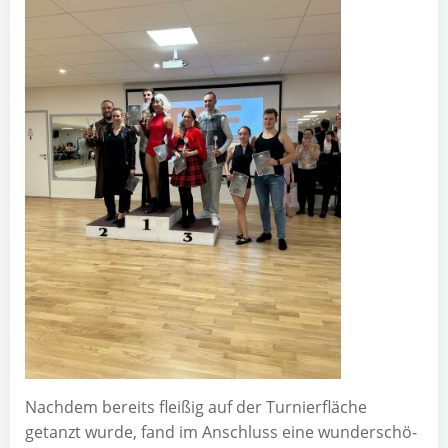
Nach­dem bereits flei­ßig auf der Tur­nier­flä­che
getanzt wur­de, fand im Anschluss eine wun­der­schö­