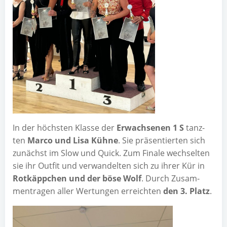
In der höchs­ten Klas­se der
Erwach­se­nen 1 S
tanz­
ten
Mar­co und Lisa Küh­ne
. Sie prä­sen­tier­ten sich
zunächst im Slow und Quick. Zum Fina­le wech­sel­ten
sie ihr Out­fit und ver­wan­del­ten sich zu ihrer Kür in
Rot­käpp­chen und der böse Wolf
. Durch Zusam­
men­tra­gen aller Wer­tun­gen erreich­ten
den 3. Platz
.