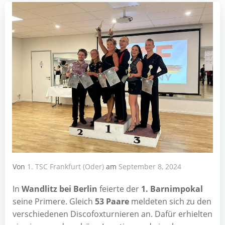
Von
1. TSC Frankfurt (Oder)
am
September 8, 2024
In
Wand­litz bei Ber­lin
fei­er­te der
1. Barn­im­po­kal
sei­ne Pri­me­re. Gleich
53 Paa­re
mel­de­ten sich zu den
ver­schie­de­nen Dis­co­fox­tur­nie­ren an. Dafür erhiel­ten