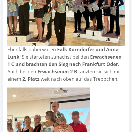
Eben­falls dabei waren
Falk Korn­dör­fer und Anna
Lunk
. Sie star­te­ten zunächst bei den
Erwach­se­nen
1 C und brach­ten den Sieg nach Frank­furt Oder
.
Auch bei den
Erwach­se­nen 2 B
tanz­ten sie sich mit
einem
2. Platz
weit nach oben auf das Treppchen.