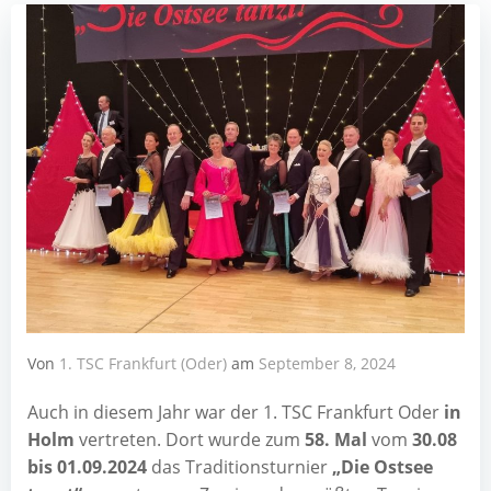
Von
1. TSC Frankfurt (Oder)
am
September 8, 2024
Auch in die­sem Jahr war der 1. TSC Frank­furt Oder
in
Holm
ver­tre­ten. Dort wur­de zum
58. Mal
vom
30.08
bis 01.09.2024
das Tra­di­ti­ons­tur­nier
„Die Ost­see