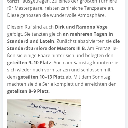
tanzt“
aus­ge­tra­gen. Zu eines der größ­ten Tur­nie­re
für Mas­ter­paa­re, reis­ten zahl­rei­che Tanz­paa­re an.
Die­se genos­sen die wun­der­vol­le Atmosphäre.
Die­sem Ruf sind auch
Dirk und Ramo­na Voge
l
gefolgt. Sie tanz­ten gleich
an meh­re­ren Tagen in
Stan­dard und Latein
. Zunächst absol­vier­ten sie
die
Stan­dard­tur­nie­re der Mas­ters III B
. Am Frei­tag lie­
ßen sie eini­ge Paa­re hin­ter sich und beleg­ten den
geteil­ten 9–10 Platz
. Auch am Sams­tag konn­ten sie
sich wie­der nach vorn tan­zen und schlos­sen mit
dem
geteil­ten 10–13 Platz
ab. Mit dem Sonn­tag
mach­ten sie die Serie kom­plett und erreich­ten den
geteil­ten 8–9 Platz
.