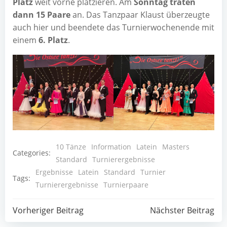
Platz
weit vor­ne plat­zie­ren. Am
Sonn­tag tra­ten
dann 15 Paa­re
an. Das Tanz­paar Klaust über­zeug­te
auch hier und been­de­te das Tur­nier­wo­chen­en­de mit
einem
6. Platz
.
10 Tänze
Information
Latein
Masters
Categories:
Standard
Turnierergebnisse
Ergebnisse
Latein
Standard
Turnier
Tags:
Turnierergebnisse
Turnierpaare
Post
Post
Vorheriger Beitrag
Nächster Beitrag