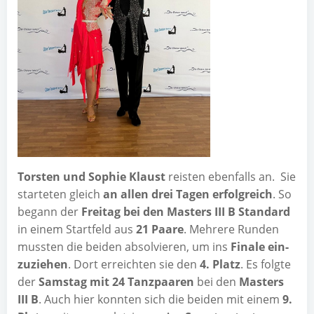
Tors­ten und Sophie Klaust
reis­ten eben­falls an. Sie
star­te­ten gleich
an allen drei Tagen erfolg­reich
. So
begann der
Frei­tag bei den Mas­ters III B Stan­dard
in einem Start­feld aus
21 Paa­re
. Meh­re­re Run­den
muss­ten die bei­den absol­vie­ren, um ins
Fina­le ein­
zu­zie­hen
. Dort erreich­ten sie den
4. Platz
. Es folg­te
der
Sams­tag mit 24 Tanz­paa­ren
bei den
Mas­ters
III B
. Auch hier konn­ten sich die bei­den mit einem
9.