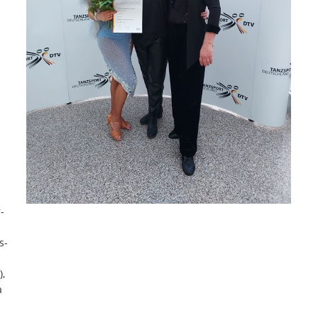
­
a
s­
),
a
­