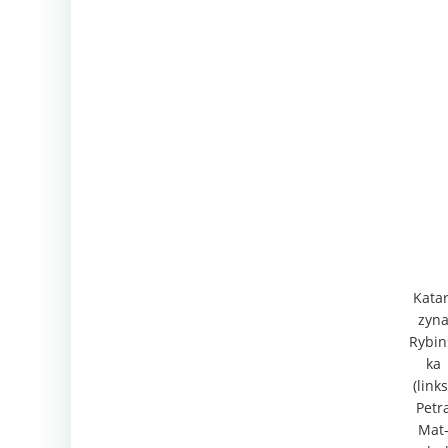
Katar
zy­n
Rybin
ka
(links
Petr
Mat