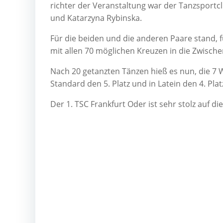
rich­ter der Ver­an­stal­tung war der Tanz­sport
und Katar­zy­na Rybinska.
Für die bei­den und die ande­ren Paa­re stand, für
mit allen 70 mög­li­chen Kreu­zen in die Zwi­sche
Nach 20 getanz­ten Tän­zen hieß es nun, die 7 Wer
Stan­dard den 5. Platz und in Latein den 4. Platz
Der 1. TSC Frank­furt Oder ist sehr stolz auf di