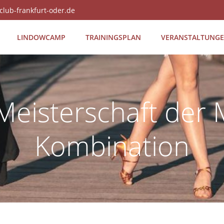
club-frankfurt-oder.de
LIN­DOW­CAMP
TRAI­NINGS­PLAN
VER­AN­STAL­TUN­G
eisterschaft der M
Kombination