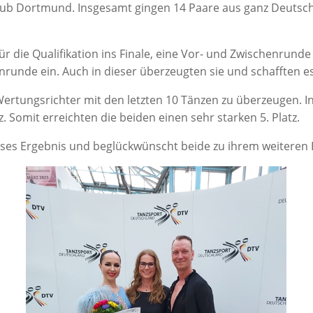
­club Dort­mund. Ins­ge­samt gin­gen 14 Paa­re aus ganz Deutsch
 die Qua­li­fi­ka­ti­on ins Fina­le, eine Vor- und Zwi­schen­run
n­run­de ein. Auch in die­ser über­zeug­ten sie und schaff­ten e
­tungs­rich­ter mit den letz­ten 10 Tän­zen zu über­zeu­gen. Ins
. Somit erreich­ten die bei­den einen sehr star­ken 5. Platz.
e­ses Ergeb­nis und beglück­wünscht bei­de zu ihrem wei­te­ren 