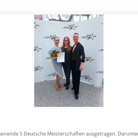
n­de 5 Deut­sche Meis­ter­schaf­ten aus­ge­tra­gen. Dar­un­ter 