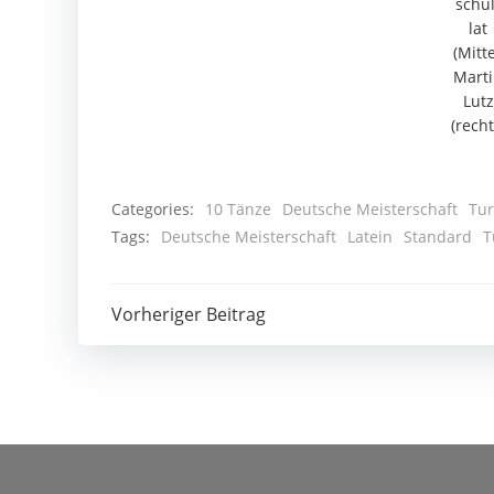
schul
lat
(Mit­te
Mar­t
Lutz
(recht
Categories:
10 Tänze
Deutsche Meisterschaft
Tur
Tags:
Deutsche Meisterschaft
Latein
Standard
T
Post
Vorheriger Beitrag
navigation