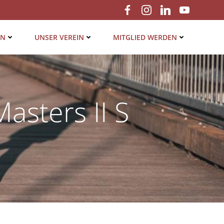
EN
UNSER VER­EIN
MIT­GLIED WERDEN
asters II S