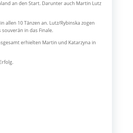
­land an den Start. Dar­un­ter auch Mar­tin Lutz
­de in allen 10 Tän­zen an. Lutz/Rybinska zogen
s sou­ve­rän in das Finale.
­ge­samt erhiel­ten Mar­tin und Katar­zy­na in
Erfolg.