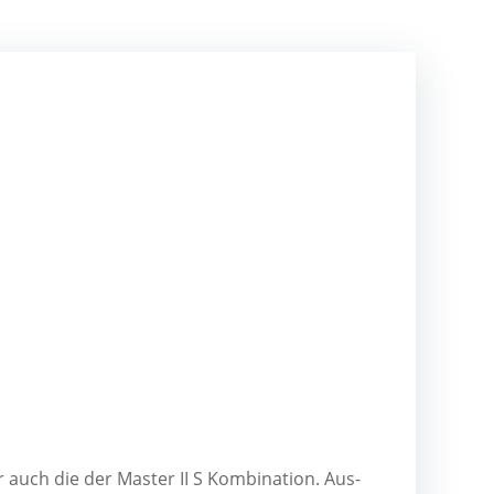
auch die der Mas­ter II S Kom­bi­na­ti­on. Aus­