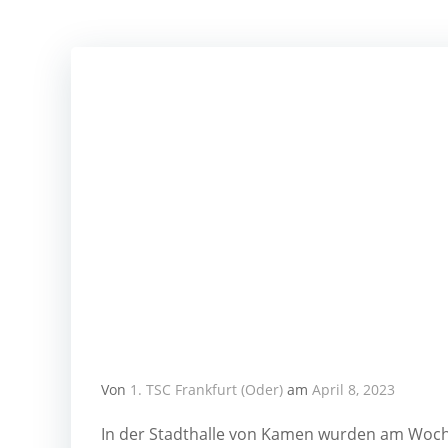
Von
1. TSC Frankfurt (Oder)
am
April 8, 2023
In der Stadt­hal­le von Kamen wur­den am Wochen­e