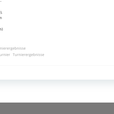
­
),
in
s)
nierergebnisse
urnier
Turnierergebnisse
Post
navigation