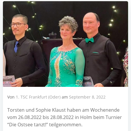
Von
1. TSC Frankfurt (Oder)
am
September 8, 2022
Tors­ten und Sophie Klaust haben am Wochen­en­de
vom 26.08.2022 bis 28.08.2022 in Holm beim Tur­nier
“Die Ost­see tanzt!” teilgenommen.