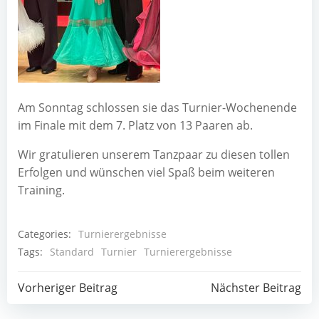
Am Sonn­tag schlos­sen sie das Tur­nier-Wochen­en­de
im Fina­le mit dem 7. Platz von 13 Paa­ren ab.
Wir gra­tu­lie­ren unse­rem Tanz­paar zu die­sen tol­len
Erfol­gen und wün­schen viel Spaß beim wei­te­ren
Training.
Categories:
Turnierergebnisse
Tags:
Standard
Turnier
Turnierergebnisse
Post
Post
Vorheriger Beitrag
Nächster Beitrag