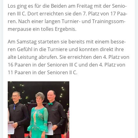
Los ging es für die Bei­den am Frei­tag mit der Senio­
ren III C. Dort erreich­ten sie den 7. Platz von 17 Paa­
ren. Nach einer lan­gen Tur­nier- und Trai­nings­som­
mer­pau­se ein tol­les Ergebnis.
Am Sams­tag star­te­ten sie bereits mit einem bes­se­
ren Gefühl in die Tur­nie­re und konn­ten direkt ihre
alte Leis­tung abru­fen. Sie erreich­ten den 4. Platz von
16 Paa­ren in der Senio­ren III C und den 4. Platz von
11 Paa­ren in der Senio­ren II C.