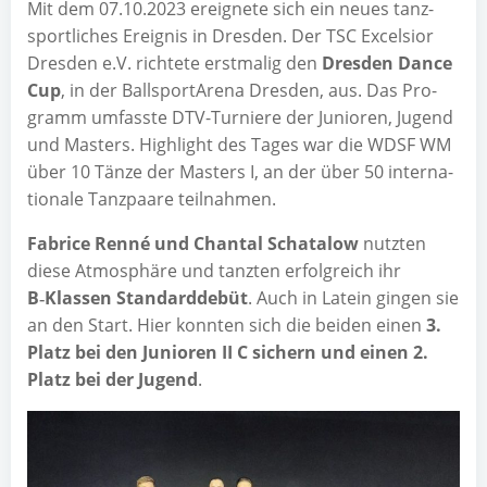
Mit dem 07.10.2023 ereig­ne­te sich ein neu­es tanz­
sport­li­ches Ereig­nis in Dres­den. Der TSC Excel­si­or
Dres­den e.V. rich­te­te erst­ma­lig den
Dres­den Dance
Cup
, in der Ball­sport­Are­na Dres­den, aus. Das Pro­
gramm umfass­te DTV-Tur­nie­re der Junio­ren, Jugend
und Mas­ters. High­light des Tages war die WDSF WM
über 10 Tän­ze der Mas­ters I, an der über 50 inter­na­
tio­na­le Tanz­paa­re teilnahmen.
Fabri­ce Ren­né und Chan­tal Scha­t­a­low
nutz­ten
die­se Atmo­sphä­re und tanz­ten erfolg­reich ihr
B‑Klassen Stan­dard­de­büt
. Auch in Latein gin­gen sie
an den Start. Hier konn­ten sich die bei­den einen
3.
Platz bei den Junio­ren II C sichern und einen 2.
Platz bei der Jugend
.