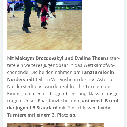
Mit
Mak­sym Droz­dovs­kyi und Eve­li­na Thaens
star­
te­te ein wei­te­res Jugend­paar in das Wett­kampf­wo­
chen­en­de. Die bei­den nah­men am
Tanz­tur­nier in
Nor­der­stedt
teil. Im Ver­eins­heim des TSC Asto­ria
Nor­der­stedt e.V., wur­den zahl­rei­che Tur­nie­re der
Kin­der, Junio­ren und Jugend Leis­tungs­klas­sen aus­ge­
tra­gen. Unser Paar tanz­te bei den
Junio­ren II B und
der Jugend B Stan­dard
mit. Sie schlos­sen
bei­de
Tur­nie­re mit einem 3. Platz ab
.