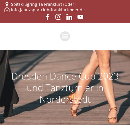
Zum
Spitzkrugring 1a Frankfurt (Oder)
info@tanzsportclub-frankfurt-oder.de
Inhalt
springen
Dresden Dance Cup 2023
und Tanzturnier in
Norderstedt