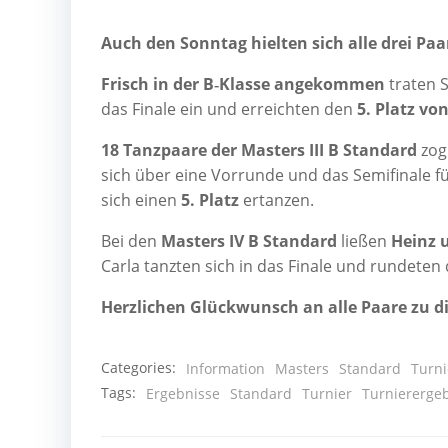
Auch den Sonn­tag hiel­ten sich alle drei Paa­r
Frisch in der B‑Klasse ange­kom­men
tra­ten 
das Fina­le ein und erreich­ten den
5. Platz vo
18 Tanz­paa­re der Mas­ters III B Stan­dard
zog
sich über eine Vor­run­de und das Semi­fi­na­le für
sich einen
5. Platz
ertanzen.
Bei den
Mas­ters IV B Stan­dard
lie­ßen
Heinz u
Car­la tanz­ten sich in das Fina­le und run­de­te
Herz­li­chen Glück­wunsch an alle Paa­re zu di
Categories:
Information
Masters
Standard
Turni
Tags:
Ergebnisse
Standard
Turnier
Turniererge