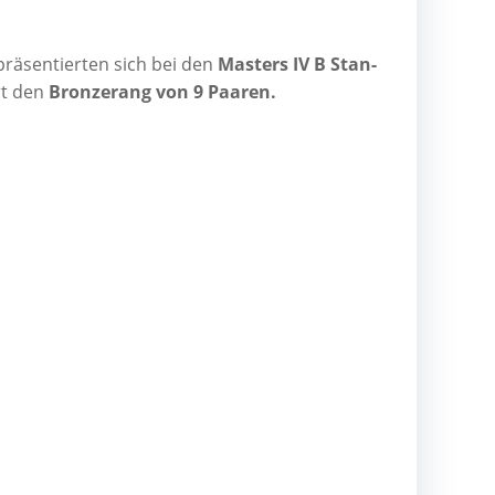
prä­sen­tier­ten sich bei den
Mas­ters IV B Stan­
ort den
Bron­ze­rang von 9 Paaren.