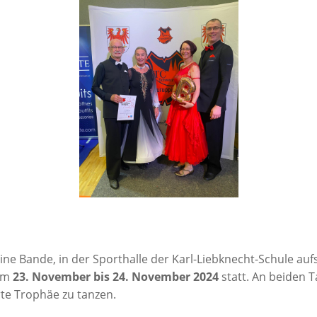
­ne Ban­de, in der Sport­hal­le der Karl-Lieb­knecht-Schu­le auf­s
vom
23. Novem­ber bis 24. Novem­ber 2024
statt. An bei­den T
r­te Tro­phäe zu tanzen.