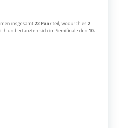
­men ins­ge­samt
22 Paar
teil, wodurch es
2
sich und ertanz­ten sich im Semi­fi­na­le den
10.