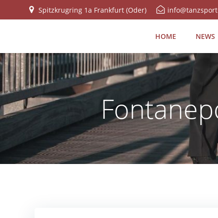
Zum
Spitzkrugring 1a Frankfurt (Oder)
info@tanzsport
Inhalt
springen
HOME
NEWS
Fontanepo