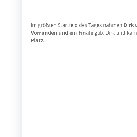
Im größ­ten Start­feld des Tages nah­men
Dirk 
Vor­run­den und ein Fina­le
gab. Dirk und Ramo
Platz.