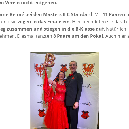
rem Ver­ein nicht entgehen.
ne Ren­né bei den Mas­ters II C Stan­dard
. Mit
11 Paa­ren
m
 und sie z
ogen in das Fina­le ein
. Hier been­de­ten sie das T
ieg zusam­men und stie­gen in die B‑Klasse auf
. Natür­lich
eh­men. Dies­mal tanz­ten
8 Paa­re um den Pokal
. Auch hier 