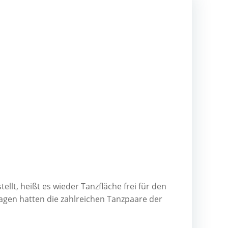
tellt, heißt es wie­der Tanz­flä­che frei für den
agen hat­ten die zahl­rei­chen Tanz­paa­re der