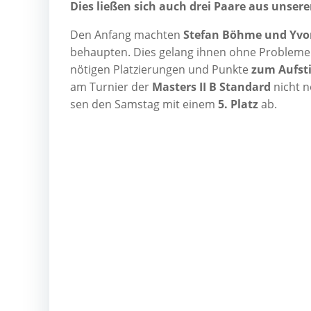
Dies lie­ßen sich auch drei Paa­re aus unse­
Den Anfang mach­ten
Ste­fan Böh­me und Yvon
behaup­ten. Dies gelang ihnen ohne Pro­ble­me
nöti­gen Plat­zie­run­gen und Punk­te
zum Auf­st
am Tur­nier der
Mas­ters II B Stan­dard
nicht n
sen den Sams­tag mit einem
5. Platz
ab.