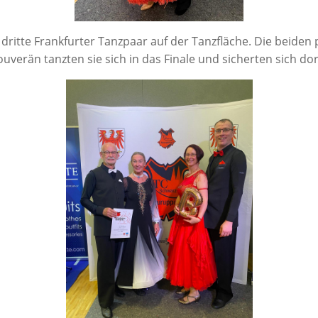
rit­te Frank­fur­ter Tanz­paar auf der Tanz­flä­che. Die bei­den 
­ve­rän tanz­ten sie sich in das Fina­le und sicher­ten sich d