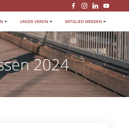
EN
UNSER VER­EIN
MIT­GLIED WERDEN
assen 2024