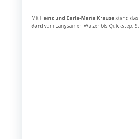
Mit
Heinz und Car­la-Maria Krau­se
stand das d
dard
vom Lang­sa­men Wal­zer bis Quick­step. Sou