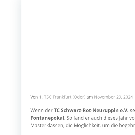
Von
1. TSC Frankfurt (Oder)
am
November 29, 2024
Wenn der
TC Schwarz-Rot-Neu­rup­pin e.V.
sei
Fon­ta­ne­po­kal
. So fand er auch die­ses Jahr 
Mas­ter­klas­sen, die Mög­lich­keit, um die begeh