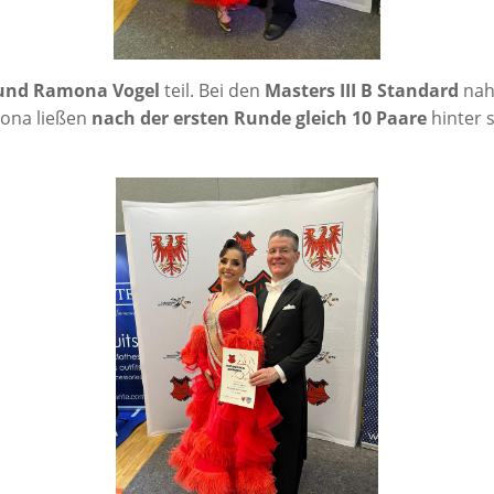
und Ramo­na Vogel
teil. Bei den
Mas­ters III B Stan­dard
nah
­na lie­ßen
nach der ers­ten Run­de gleich 10 Paa­re
hin­ter 