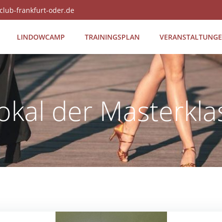
club-frankfurt-oder.de
LIN­DOW­CAMP
TRAI­NINGS­PLAN
VER­AN­STAL­TUN­G
kal der Masterkl