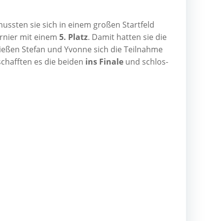
uss­ten sie sich in einem gro­ßen Start­feld
ur­nier mit einem
5. Platz
. Damit hat­ten sie die
 lie­ßen Ste­fan und Yvonne sich die Teil­nah­me
schaff­ten es die bei­den
ins Fina­le
und schlos­