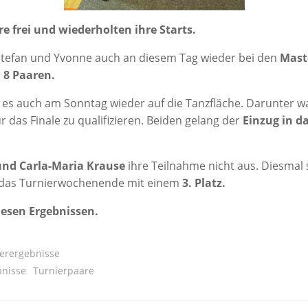
e frei und wie­der­hol­ten ihre Starts.
Ste­fan und Yvonne auch an die­sem Tag wie­der bei den
Mas­t
n 8 Paaren.
 es auch am Sonn­tag wie­der auf die Tanz­flä­che. Dar­un­ter
 das Fina­le zu qua­li­fi­zie­ren. Bei­den gelang der
Ein­zug in da
nd Car­la-Maria Krau­se
ihre Teil­nah­me nicht aus. Dies­mal
n das Tur­nier­wo­chen­en­de mit einem
3. Platz.
e­sen Ergeb­nis­sen.
erergebnisse
bnisse
Turnierpaare