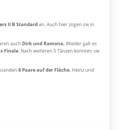
ers II B Stan­dard
an. Auch hier zogen sie in
 waren auch
Dirk und Ramo­na.
Wie­der galt es
s Fina­le
. Nach wei­te­ren 5 Tän­zen konn­ten sie
 stan­den
8 Paa­re auf der Flä­che.
Heinz und