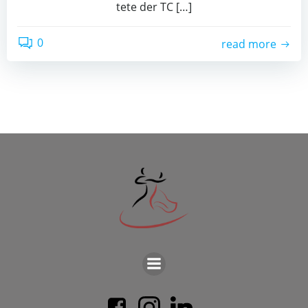
te­te der TC […]
0
read more