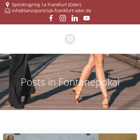
Zum
Spitzkrugring 1a Frankfurt (Oder)
info@tanzsportclub-frankfurt-oder.de
Inhalt
springen
Posts in Fontanepokal