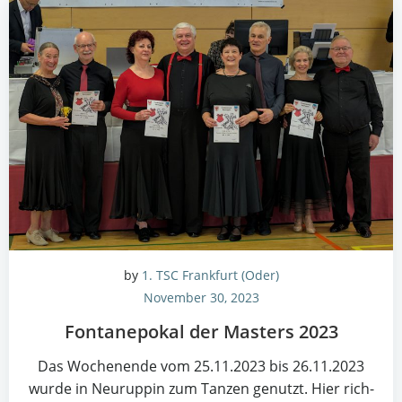
by
1. TSC Frankfurt (Oder)
November 30, 2023
Fon­ta­ne­po­kal der Mas­ters 2023
Das Wochen­en­de vom 25.11.2023 bis 26.11.2023
wur­de in Neu­rup­pin zum Tan­zen genutzt. Hier rich­