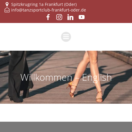
Zum
Spitzkrugring 1a Frankfurt (Oder)
info@tanzsportclub-frankfurt-oder.de
Inhalt
springen
Will­kom­men – English