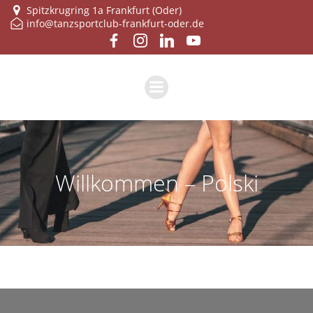
Zum
Spitzkrugring 1a Frankfurt (Oder)
info@tanzsportclub-frankfurt-oder.de
Inhalt
springen
Will­kom­men – Polski