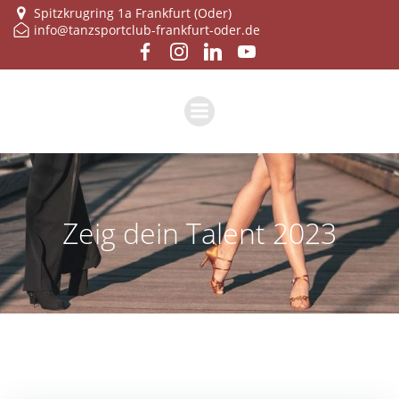
Zum
Spitzkrugring 1a Frankfurt (Oder)
info@tanzsportclub-frankfurt-oder.de
Inhalt
springen
Zeig dein Talent 2023