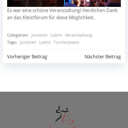
Es war eine schö­ne Ver­an­stal­tung! Herz­li­chen Dank
an das Kleist­fo­rum für die­se Möglichkeit.
Categories:
Junioren
Latein
Veranstaltung
Tags:
Junioren
Latein
Turnierpaare
Post
Post
Vorheriger Beitrag
Nächster Beitrag
navigation
navigation