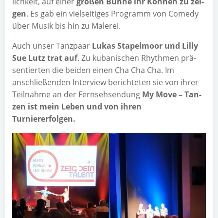
lich­keit, auf einer
gro­ßen Büh­ne ihr Kön­nen zu zei­
gen
. Es gab ein viel­sei­ti­ges Pro­gramm von Come­dy
über Musik bis hin zu Malerei.
Auch unser Tanz­paar
Lukas Sta­pel­moor und Lil­ly
Sue Lutz trat auf
. Zu kuba­ni­schen Rhyth­men prä­
sen­tier­ten die bei­den einen Cha Cha Cha. Im
anschlie­ßen­den Inter­view berich­te­ten sie von ihrer
Teil­nah­me an der Fern­seh­sen­dung
My Move – Tan­
zen ist mein Leben und von ihren
Turniererfolgen.