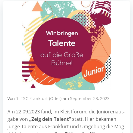
Von
1. TSC Frankfurt (Oder)
am
September 23, 2023
Am 22.09.2023 fand, im Kleist­fo­rum, die Junio­ren­aus­
ga­be von
„Zeig dein Talent“
statt. Hier beka­men
jun­ge Talen­te aus Frank­furt und Umge­bung die Mög­