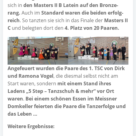
sich in
den Mas­ters II B Latein auf den Bron­ze­
rang.
Auch im
Stan­dard waren die bei­den erfolg­
reich
. So tanz­ten sie sich in das Fina­le der
Mas­ters II
C
und beleg­ten dort den
4. Platz von 20 Paaren.
Ange­feu­ert wur­den die Paa­re des 1. TSC von Dirk
und Ramo­na Vogel
, die dies­mal selbst nicht am
Start waren, son­dern
mit einem Stand ihres
Ladens „5 Step – Tanz­schuh & mehr“ vor Ort
waren
.
Bei einem schö­nen Essen im Meiss­ner
Dom­kel­ler fei­er­ten die Paa­re die Tanz­er­fol­ge und
das Leben …
Wei­te­re Ergebnisse: