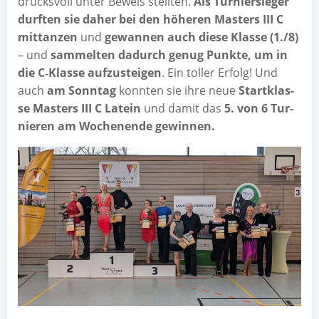
drucks­voll unter Beweis stell­ten.
Als Tur­nier­sie­ger
durf­ten sie daher bei den höhe­ren Mas­ters III C
mit­tan­zen
und
gewan­nen auch die­se Klas­se (1./8)
– und
sam­mel­ten dadurch genug Punk­te, um in
die C‑Klasse auf­zu­stei­gen
. Ein tol­ler Erfolg! Und
auch
am Sonn­tag
konn­ten sie ihre neue
Start­klas­
se Mas­ters III C Latein
und damit das
5. von 6 Tur­
nie­ren am Wochen­en­de gewinnen.