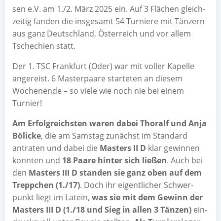
sen e.V. am 1./2. März 2025 ein. Auf 3 Flä­chen gleich­
zei­tig fan­den die ins­ge­samt 54 Tur­nie­re mit Tän­zern
aus ganz Deutsch­land, Öster­reich und vor allem
Tsche­chi­en statt.
Der 1. TSC Frank­furt (Oder) war mit vol­ler Kapel­le
ange­reist. 6 Mas­ter­paa­re star­te­ten an die­sem
Wochen­en­de – so vie­le wie noch nie bei einem
Turnier!
Am Erfolg­reichs­ten waren dabei Tho­ralf und Anja
Böli­cke
, die am Sams­tag zunächst im Stan­dard
antra­ten und dabei die
Mas­ters II D
klar gewin­nen
konn­ten und
18 Paa­re hin­ter sich lie­ßen
. Auch bei
den
Mas­ters III D stan­den sie ganz oben auf dem
Trepp­chen (1./17)
. Doch ihr eigent­li­cher Schwer­
punkt liegt im Latein,
was sie mit dem Gewinn der
Mas­ters III D (1./18 und Sieg in allen 3 Tän­zen)
ein­