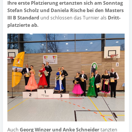
Ihre ers­te Plat­zie­rung ertanz­ten sich am Sonn­tag
Ste­fan Scholz und Danie­la Rische bei den Mas­ters
III B Stan­dard
und schlos­sen das Tur­nier als
Dritt­
plat­zier­te ab.
Auch
Georg Win­zer und Anke Schnei­der
tanz­ten