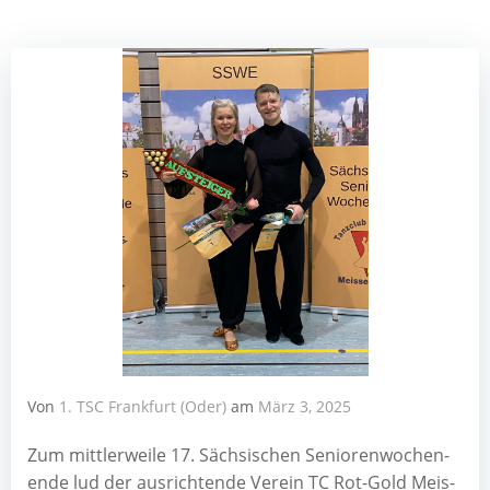
Von
1. TSC Frankfurt (Oder)
am
März 3, 2025
Zum mitt­ler­wei­le 17. Säch­si­schen Senio­ren­wo­chen­
en­de lud der aus­rich­ten­de Ver­ein TC Rot-Gold Meis­