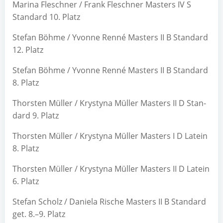
Mari­na Fle­sch­ner / Frank Fle­sch­ner Mas­ters IV S
Stan­dard 10. Platz
Ste­fan Böh­me / Yvonne Ren­né Mas­ters II B Stan­dard
12. Platz
Ste­fan Böh­me / Yvonne Ren­né Mas­ters II B Stan­dard
8. Platz
Thors­ten Mül­ler / Kry­sty­na Mül­ler Mas­ters II D Stan­
dard 9. Platz
Thors­ten Mül­ler / Kry­sty­na Mül­ler Mas­ters I D Latein
8. Platz
Thors­ten Mül­ler / Kry­sty­na Mül­ler Mas­ters II D Latein
6. Platz
Ste­fan Scholz / Danie­la Rische Mas­ters II B Stan­dard
get. 8.–9. Platz