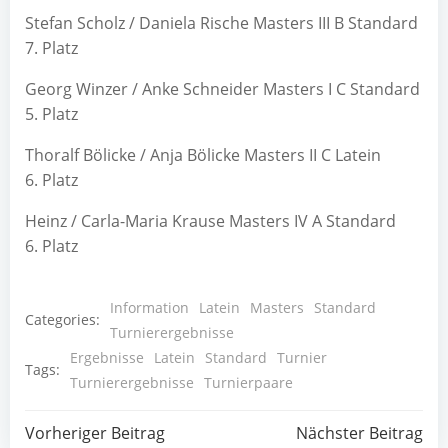
Ste­fan Scholz / Danie­la Rische Mas­ters III B Stan­dard
7. Platz
Georg Win­zer / Anke Schnei­der Mas­ters I C Stan­dard
5. Platz
Tho­ralf Böli­cke / Anja Böli­cke Mas­ters II C Latein
6. Platz
Heinz / Car­la-Maria Krau­se Mas­ters IV A Stan­dard
6. Platz
Information
Latein
Masters
Standard
Categories:
Turnierergebnisse
Ergebnisse
Latein
Standard
Turnier
Tags:
Turnierergebnisse
Turnierpaare
Post
Post
Vorheriger Beitrag
Nächster Beitrag