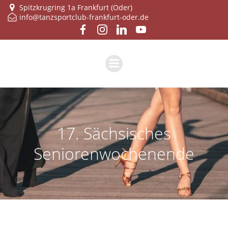
Zum
Spitzkrugring 1a Frankfurt (Oder)
info@tanzsportclub-frankfurt-oder.de
Inhalt
springen
17. Sächsisches
Seniorenwochenende