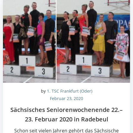
by
1. TSC Frankfurt (Oder)
Februar 23, 2020
Säch­si­sches Senio­ren­wo­chen­en­de 22.–
23. Febru­ar 2020 in Radebeul
Schon seit vie­len Jah­ren gehört das Säch­si­sche