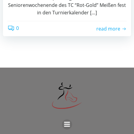
Senio­ren­wo­chen­en­de des TC “Rot-Gold” Mei­ßen fest
in den Tur­nier­ka­len­der […]
0
read more