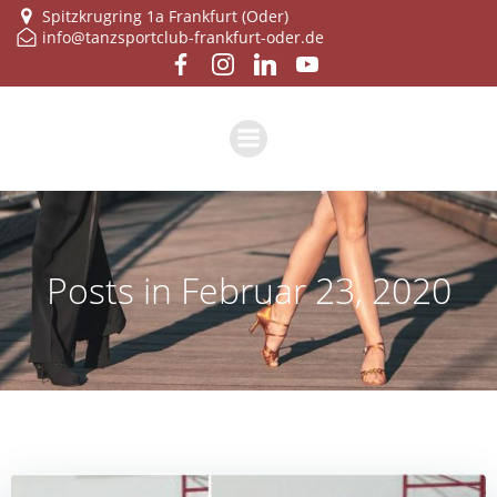
Zum
Spitzkrugring 1a Frankfurt (Oder)
info@tanzsportclub-frankfurt-oder.de
Inhalt
springen
Posts in Februar 23, 2020