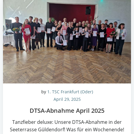
by
1. TSC Frankfurt (Oder)
April 29, 2025
DTSA-Abnah­me April 2025
Tanz­fie­ber delu­xe: Unse­re DTSA-Abnah­me in der
See­ter­ras­se Güldendorf! Was für ein Wochen­en­de!