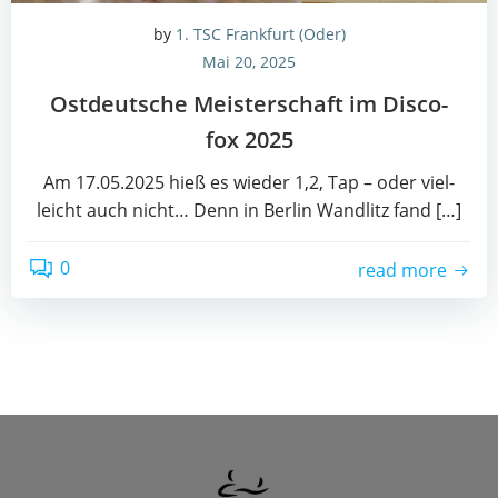
by
1. TSC Frankfurt (Oder)
Mai 20, 2025
Ost­deut­sche Meis­ter­schaft im Dis­co­
fox 2025
Am 17.05.2025 hieß es wie­der 1,2, Tap – oder viel­
leicht auch nicht… Denn in Ber­lin Wand­litz fand […]
0
read more