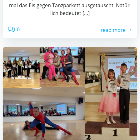
mal das Eis gegen Tanz­par­kett aus­ge­tauscht. Natür­
lich bedeu­tet […]
0
read more