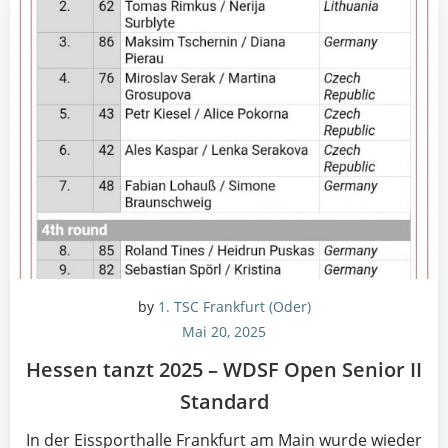
by
1. TSC Frankfurt (Oder)
Mai 20, 2025
Hes­sen tanzt 2025 – WDSF Open Seni­or II
Standard
In der Eis­sport­hal­le Frank­furt am Main wur­de wie­der