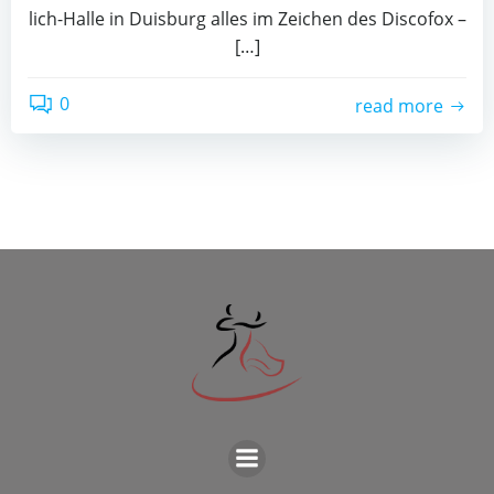
lich-Hal­le in Duis­burg alles im Zei­chen des Dis­co­fox –
[…]
0
read more