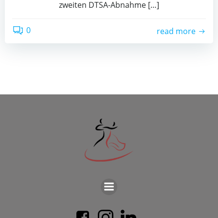
zwei­ten DTSA-Abnah­me […]
0
read more