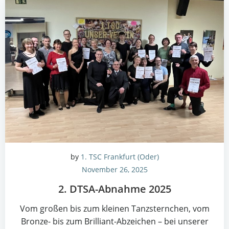
by
1. TSC Frankfurt (Oder)
November 26, 2025
2. DTSA-Abnah­me 2025
Vom gro­ßen bis zum klei­nen Tanz­stern­chen, vom
Bron­ze- bis zum Bril­li­ant-Abzei­chen – bei unse­rer