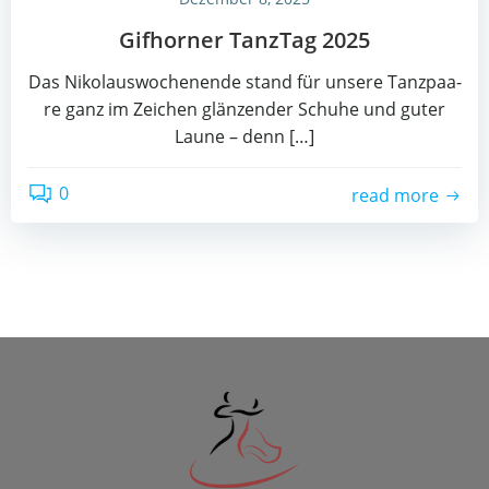
Gif­hor­ner Tanz­Tag 2025
Das Niko­laus­wo­chen­en­de stand für unse­re Tanz­paa­
re ganz im Zei­chen glän­zen­der Schu­he und guter
Lau­ne – denn […]
0
read more