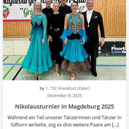
by
1. TSC Frankfurt (Oder)
Dezember 8, 2025
Niko­laus­tur­nier in Mag­de­burg 2025
Wäh­rend ein Teil unse­rer Tän­ze­rin­nen und Tän­zer in
Gif­horn wir­bel­te, zog es drei wei­te­re Paa­re am […]