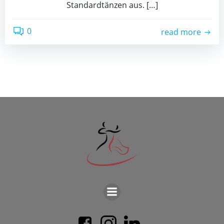
Stan­dard­tän­zen aus. […]
0
read more