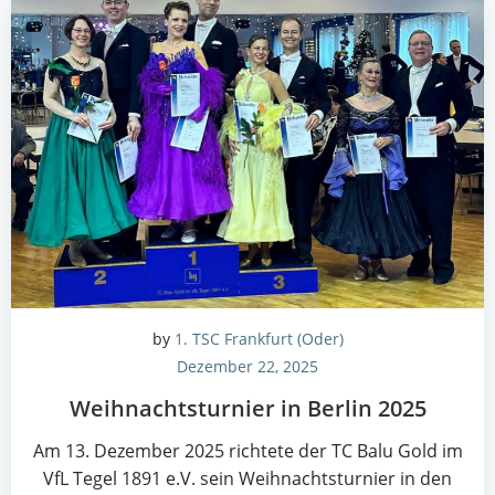
by
1. TSC Frankfurt (Oder)
Dezember 22, 2025
Weih­nachts­tur­nier in Ber­lin 2025
Am 13. Dezem­ber 2025 rich­te­te der TC Balu Gold im
VfL Tegel 1891 e.V. sein Weih­nachts­tur­nier in den