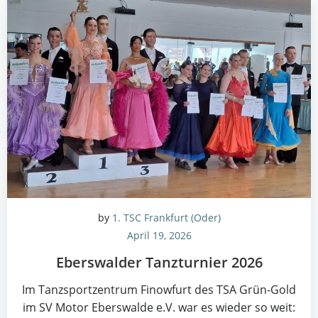
by
1. TSC Frankfurt (Oder)
April 19, 2026
Ebers­wal­der Tanz­tur­nier 2026
Im Tanz­sport­zen­trum Finow­furt des TSA Grün-Gold
im SV Motor Ebers­wal­de e.V. war es wie­der so weit: