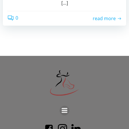
[…]
0
read more