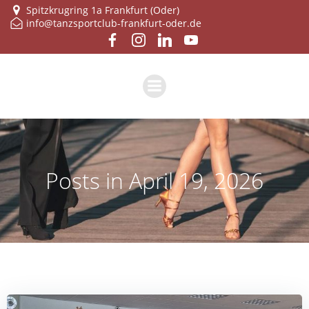
Zum
Spitzkrugring 1a Frankfurt (Oder)
info@tanzsportclub-frankfurt-oder.de
Inhalt
springen
Posts in April 19, 2026