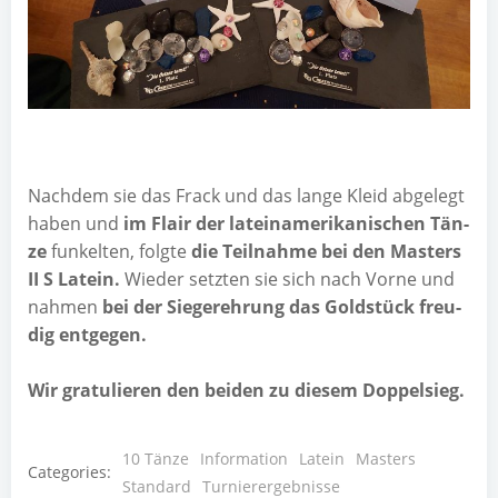
Nach­dem sie das Frack und das lan­ge Kleid abge­legt
haben und
im Flair der latein­ame­ri­ka­ni­schen Tän­
ze
fun­kel­ten, folg­te
die Teil­nah­me bei den Mas­ters
II S Latein.
Wie­der setz­ten sie sich nach Vor­ne und
nah­men
bei der Sie­ger­eh­rung das Gold­stück freu­
dig ent­ge­gen.
Wir gra­tu­lie­ren den bei­den zu die­sem Doppelsieg.
10 Tänze
Information
Latein
Masters
Categories:
Standard
Turnierergebnisse