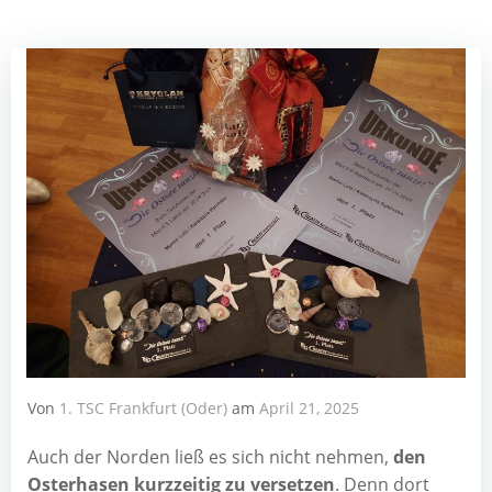
Von
1. TSC Frankfurt (Oder)
am
April 21, 2025
Auch der Nor­den ließ es sich nicht neh­men,
den
Oster­ha­sen kurz­zei­tig zu ver­set­zen
. Denn dort