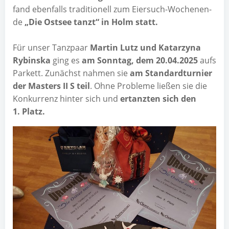
fand eben­falls tra­di­tio­nell zum Eier­such-Wochen­en­
de
„Die Ost­see tanzt“ in Holm statt.
Für unser Tanz­paar
Mar­tin Lutz und Katar­zy­na
Rybins­ka
ging es
am Sonn­tag, dem 20.04.2025
aufs
Par­kett. Zunächst nah­men sie
am Stan­dard­tur­nier
der Mas­ters II S teil
. Ohne Pro­ble­me lie­ßen sie die
Kon­kur­renz hin­ter sich und
ertanz­ten sich den
1. Platz.