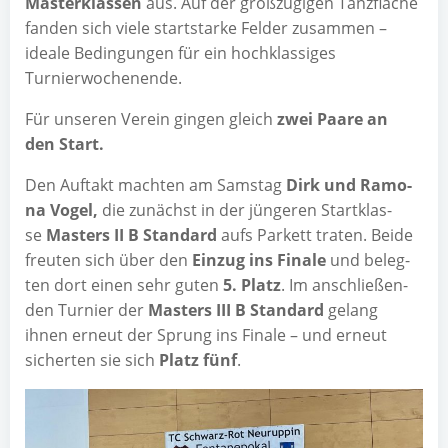
Mas­ter­klas­sen
aus. Auf der groß­zü­gi­gen Tanz­flä­che
fan­den sich vie­le start­star­ke Fel­der zusam­men –
idea­le Bedin­gun­gen für ein hoch­klas­si­ges
Turnierwochenende.
Für unse­ren Ver­ein gin­gen gleich
zwei Paa­re an
den Start.
Den Auf­takt mach­ten am Sams­tag
Dirk und Ramo­
na Vogel,
die zunächst in der jün­ge­ren Start­klas­
se
Mas­ters II B Stan­dard
aufs Par­kett tra­ten. Bei­de
freu­ten sich über den
Ein­zug ins Fina­le
und beleg­
ten dort einen sehr guten
5. Platz
. Im anschlie­ßen­
den Tur­nier der
Mas­ters III B Stan­dard
gelang
ihnen erneut der Sprung ins Fina­le – und erneut
sicher­ten sie sich
Platz fünf
.