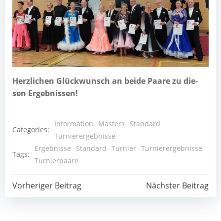
Herz­li­chen Glück­wunsch an bei­de Paa­re zu die­
sen Ergebnissen!
Information
Masters
Standard
Categories:
Turnierergebnisse
Ergebnisse
Standard
Turnier
Turnierergebnisse
Tags:
Turnierpaare
Post
Post
Vorheriger Beitrag
Nächster Beitrag
navigation
navigation