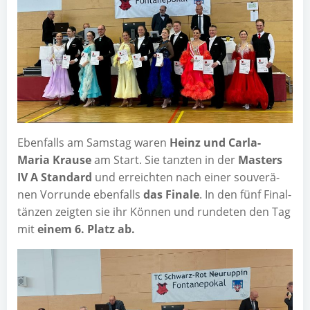
Eben­falls am Sams­tag waren
Heinz und Car­la-
Maria Krau­se
am Start. Sie tanz­ten in der
Mas­ters
IV A Stan­dard
und erreich­ten nach einer sou­ve­rä­
nen Vor­run­de eben­falls
das Fina­le
. In den fünf Final­
tän­zen zeig­ten sie ihr Kön­nen und run­de­ten den Tag
mit
einem 6. Platz ab.