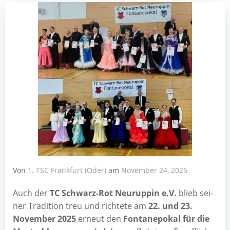
Von
1. TSC Frankfurt (Oder)
am
November 24, 2025
Auch der
TC Schwarz-Rot Neu­rup­pin e.V.
blieb sei­
ner Tra­di­ti­on treu und rich­te­te am
22. und 23.
Novem­ber 2025
erneut den
Fon­ta­ne­po­kal für die