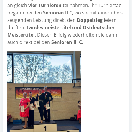
an gleich
vier Tur­nie­ren
teil­nah­men. Ihr Tur­nier­tag
begann bei den
Senio­ren II C
, wo sie mit einer über­
zeu­gen­den Leis­tung direkt den
Dop­pel­sieg
fei­ern
durf­ten:
Lan­des­meis­ter­ti­tel und Ost­deut­scher
Meis­ter­ti­tel
. Die­sen Erfolg wie­der­hol­ten sie dann
auch direkt bei den
Senio­ren III C.