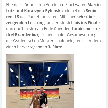
Eben­falls für unse­ren Ver­ein am Start waren
Mar­tin
Lutz und Katar­zy­na Rybins­ka
, die bei den
Senio­
ren II S
das Par­kett betra­ten. Mit einer
sehr über­
zeu­gen­den Leis­tung
tanz­ten sie sich
bis ins Fina­le
und durf­ten sich am Ende über den
Lan­des­meis­ter­
ti­tel Bran­den­burg
freu­en. In der Gesamt­wer­tung
der Ost­deut­schen Meis­ter­schaft beleg­ten sie zudem
einen her­vor­ra­gen­den
3. Platz
.