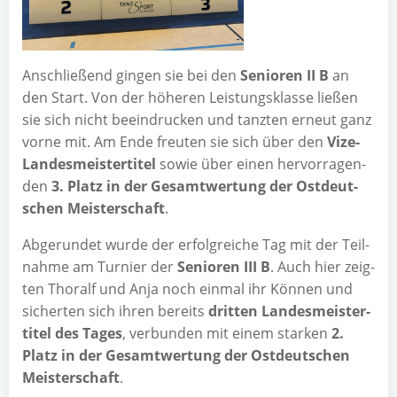
Anschlie­ßend gin­gen sie bei den
Senio­ren II B
an
den Start. Von der höhe­ren Leis­tungs­klas­se lie­ßen
sie sich nicht beein­dru­cken und tanz­ten erneut ganz
vor­ne mit. Am Ende freu­ten sie sich über den
Vize-
Lan­des­meis­ter­ti­tel
sowie über einen her­vor­ra­gen­
den
3. Platz in der Gesamt­wer­tung der Ost­deut­
schen Meis­ter­schaft
.
Abge­run­det wur­de der erfolg­rei­che Tag mit der Teil­
nah­me am Tur­nier der
Senio­ren III B
. Auch hier zeig­
ten Tho­ralf und Anja noch ein­mal ihr Kön­nen und
sicher­ten sich ihren bereits
drit­ten Lan­des­meis­ter­
ti­tel des Tages
, ver­bun­den mit einem star­ken
2.
Platz in der Gesamt­wer­tung der Ost­deut­schen
Meis­ter­schaft
.