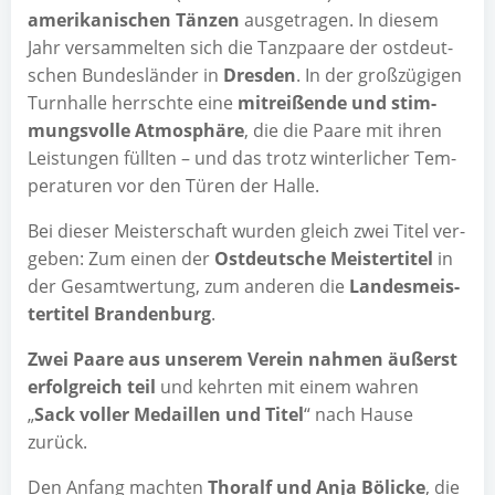
ame­ri­ka­ni­schen Tän­zen
aus­ge­tra­gen. In die­sem
Jahr ver­sam­mel­ten sich die Tanz­paa­re der ost­deut­
schen Bun­des­län­der in
Dres­den
. In der groß­zü­gi­gen
Turn­hal­le herrsch­te eine
mit­rei­ßen­de und stim­
mungs­vol­le Atmo­sphä­re
, die die Paa­re mit ihren
Leis­tun­gen füll­ten – und das trotz win­ter­li­cher Tem­
pe­ra­tu­ren vor den Türen der Halle.
Bei die­ser Meis­ter­schaft wur­den gleich zwei Titel ver­
ge­ben: Zum einen der
Ost­deut­sche Meis­ter­ti­tel
in
der Gesamt­wer­tung, zum ande­ren die
Lan­des­meis­
ter­ti­tel Bran­den­burg
.
Zwei Paa­re aus unse­rem Ver­ein nah­men äußerst
erfolg­reich teil
und kehr­ten mit einem wah­ren
„
Sack vol­ler Medail­len und Titel
“ nach Hau­se
zurück.
Den Anfang mach­ten
Tho­ralf und Anja Böli­cke
, die