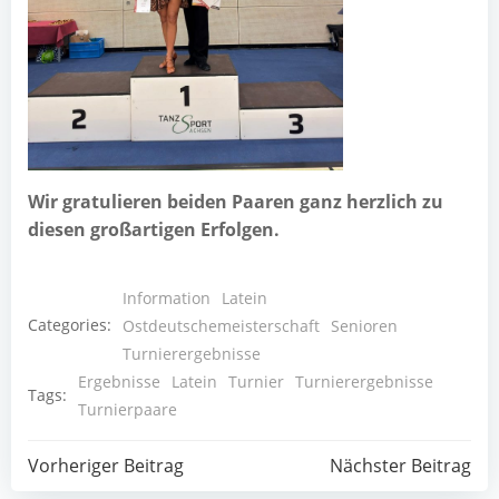
Wir gra­tu­lie­ren bei­den Paa­ren ganz herz­lich zu
die­sen groß­ar­ti­gen Erfolgen.
Information
Latein
Categories:
Ostdeutschemeisterschaft
Senioren
Turnierergebnisse
Ergebnisse
Latein
Turnier
Turnierergebnisse
Tags:
Turnierpaare
Post
Post
Vorheriger Beitrag
Nächster Beitrag