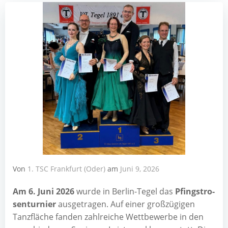
Von
1. TSC Frankfurt (Oder)
am
Juni 9, 2026
Am 6. Juni 2026
wur­de in Ber­lin-Tegel das
Pfingst­ro­
sen­tur­nier
aus­ge­tra­gen. Auf einer groß­zü­gi­gen
Tanz­flä­che fan­den zahl­rei­che Wett­be­wer­be in den