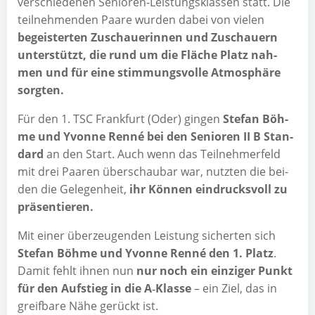
ver­schie­de­nen Senio­ren-Leis­tungs­klas­sen statt. Die
teil­neh­men­den Paa­re wur­den dabei von vie­len
begeis­ter­ten Zuschaue­rin­nen und Zuschau­ern
unter­stützt, die rund um die Flä­che Platz nah­
men und für eine stim­mungs­vol­le Atmo­sphä­re
sorgten.
Für den 1. TSC Frank­furt (Oder) gin­gen
Ste­fan Böh­
me und Yvonne Ren­né bei den Senio­ren II B Stan­
dard
an den Start. Auch wenn das Teil­neh­mer­feld
mit drei Paa­ren über­schau­bar war, nutz­ten die bei­
den die Gele­gen­heit,
ihr Kön­nen ein­drucks­voll zu
präsentieren.
Mit einer über­zeu­gen­den Leis­tung sicher­ten sich
Ste­fan Böh­me und Yvonne Ren­né den 1. Platz
.
Damit fehlt ihnen nun
nur noch ein ein­zi­ger Punkt
für den Auf­stieg in die A‑Klasse
– ein Ziel, das in
greif­ba­re Nähe gerückt ist.