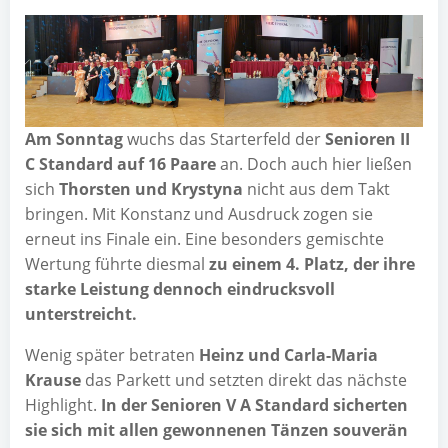
Am Sonn­tag
wuchs das Star­ter­feld der
Senio­ren II
C Stan­dard auf 16 Paa­re
an. Doch auch hier lie­ßen
sich
Thors­ten und Kry­sty­na
nicht aus dem Takt
brin­gen. Mit Kon­stanz und Aus­druck zogen sie
erneut ins Fina­le ein. Eine beson­ders gemisch­te
Wer­tung führ­te dies­mal
zu einem 4. Platz, der ihre
star­ke Leis­tung den­noch ein­drucks­voll
unterstreicht.
Wenig spä­ter betra­ten
Heinz und Car­la-Maria
Krau­se
das Par­kett und setz­ten direkt das nächs­te
High­light.
In der Senio­ren V A Stan­dard sicher­ten
sie sich mit allen gewon­ne­nen Tän­zen sou­ve­rän