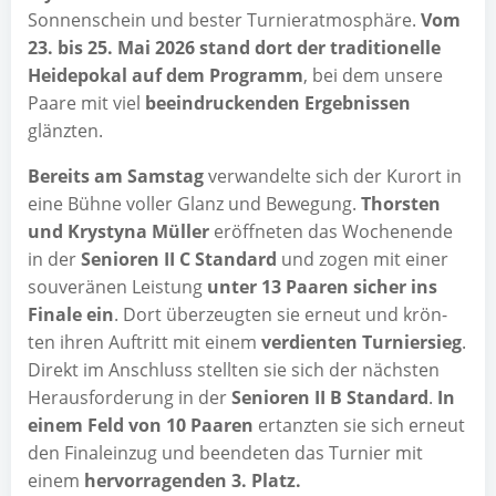
Son­nen­schein und bes­ter Tur­nier­at­mo­sphä­re.
Vom
23. bis 25. Mai 2026 stand dort der tra­di­tio­nel­le
Hei­de­po­kal auf dem Pro­gramm
, bei dem unse­re
Paa­re mit viel
beein­dru­cken­den Ergeb­nis­sen
glänzten.
Bereits am Sams­tag
ver­wan­del­te sich der Kur­ort in
eine Büh­ne vol­ler Glanz und Bewe­gung.
Thors­ten
und Kry­sty­na Mül­ler
eröff­ne­ten das Wochen­en­de
in der
Senio­ren II C Stan­dard
und zogen mit einer
sou­ve­rä­nen Leis­tung
unter 13 Paa­ren sicher ins
Fina­le ein
. Dort über­zeug­ten sie erneut und krön­
ten ihren Auf­tritt mit einem
ver­dien­ten Tur­nier­sieg
.
Direkt im Anschluss stell­ten sie sich der nächs­ten
Her­aus­for­de­rung in der
Senio­ren II B Stan­dard
.
In
einem Feld von 10 Paa­ren
ertanz­ten sie sich erneut
den Final­ein­zug und been­de­ten das Tur­nier mit
einem
her­vor­ra­gen­den 3. Platz.