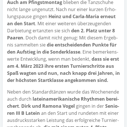
Auch am Pfingst­mon­tag
blie­ben die Tanz­schu­he
nicht lan­ge unge­nutzt. Nach nur einer kur­zen Erho­
lungs­pau­se gin­gen
Heinz und Car­la-Maria erneut
an den Start
. Mit einer wei­te­ren über­zeu­gen­den
Dar­bie­tung ertanz­ten sie sich
den 2. Platz unter 8
Paa­ren
. Doch damit nicht genug: Mit die­sem Ergeb­
nis sam­mel­ten sie
die ent­schei­den­den Punk­te für
den Auf­stieg in die Son­der­klas­se
. Eine bemer­kens­
wer­te Ent­wick­lung, wenn man bedenkt,
dass sie erst
am 4. März 2023 ihre ers­ten Tur­nier­schrit­te aus
Spaß wag­ten und nun, nach knapp drei Jah­ren, in
der höchs­ten Start­klas­se ange­kom­men sind.
Neben den Stan­dard­tän­zen wur­de das Wochen­en­de
auch durch
latein­ame­ri­ka­ni­sche Rhyth­men berei­
chert
.
Dirk und Ramo­na Vogel
gin­gen in der
Senio­
ren III B Latein
an den Start und run­de­ten mit einer
aus­drucks­star­ken Leis­tung das erfolg­rei­che Tur­nier­