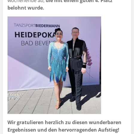
wo­chen­en­de ab,
die mit einem guten 4. Platz
belohnt wurde.
Wir gra­tu­lie­ren herz­lich zu die­sen wun­der­ba­ren
Ergeb­nis­sen und den her­vor­ra­gen­den Aufstieg!