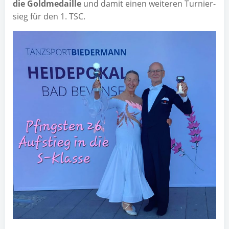
die Gold­me­dail­le
und damit einen wei­te­ren Tur­nier­
sieg für den 1. TSC.