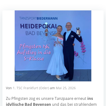
Von
1. TSC Frankfurt (Oder)
am
Mai 25, 2026
Zu Pfings­ten zog es unse­re Tanz­paa­re erneut
ins
idyl­li­sche Bad Beven­sen
und das bei strah­len­dem