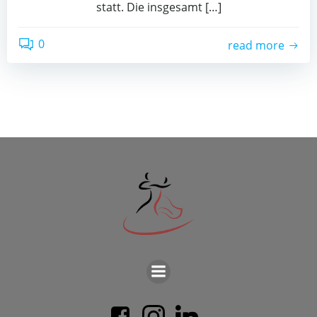
statt. Die ins­ge­samt […]
0
read more