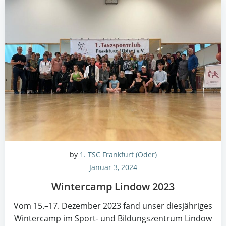
by
1. TSC Frankfurt (Oder)
Januar 3, 2024
Win­ter­camp Lin­dow 2023
Vom 15.–17. Dezem­ber 2023 fand unser dies­jäh­ri­ges
Win­ter­camp im Sport- und Bil­dungs­zen­trum Lin­dow