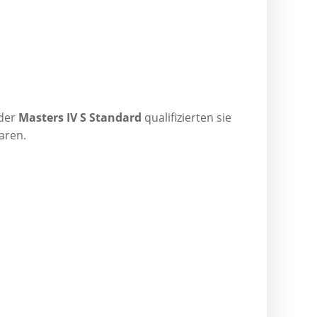
 der
Mas­ters IV S Stan­dard
qua­li­fi­zier­ten sie
aren.