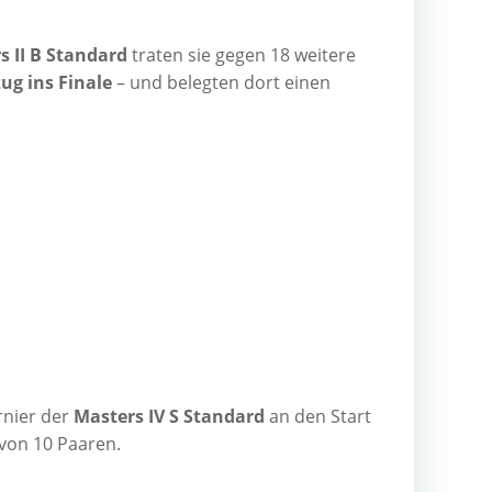
s II B Stan­dard
tra­ten sie gegen 18 wei­te­re
ug ins Fina­le
– und beleg­ten dort einen
­nier der
Mas­ters IV S Stan­dard
an den Start
von 10 Paaren.