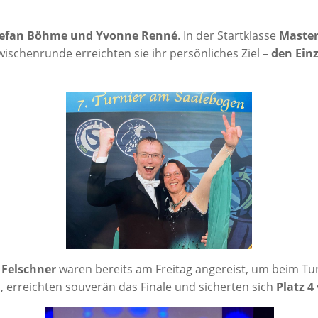
e­fan Böh­me und Yvonne Ren­né
. In der Start­klas­se
Mas­ter
­schen­run­de erreich­ten sie ihr per­sön­li­ches Ziel –
den Ein­z
Fel­sch­ner
waren bereits am Frei­tag ange­reist, um beim Tur
m, erreich­ten sou­ve­rän das Fina­le und sicher­ten sich
Platz 4