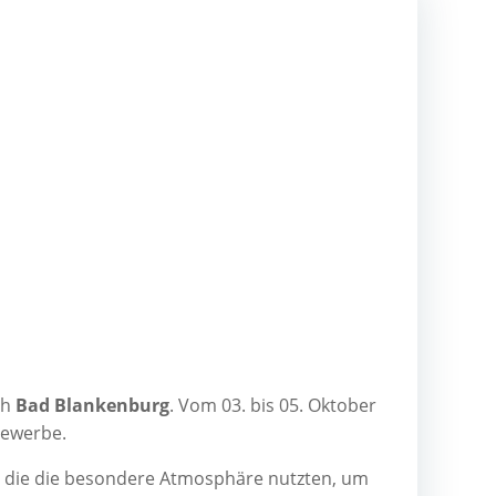
ch
Bad Blan­ken­burg
. Vom 03. bis 05. Okto­ber
tbewerbe.
, die die beson­de­re Atmo­sphä­re nutz­ten, um