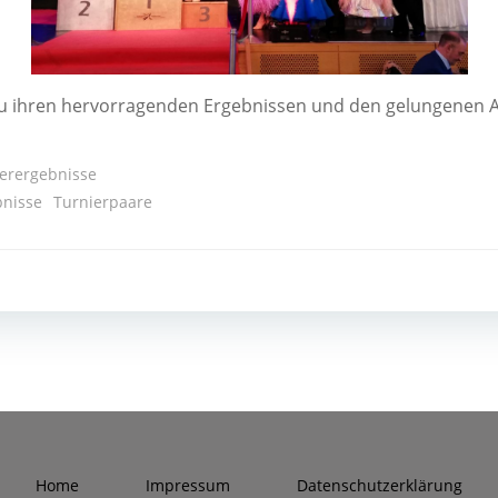
h zu ihren her­vor­ra­gen­den Ergeb­nis­sen und den gelun­ge­nen 
erergebnisse
bnisse
Turnierpaare
Post
navigation
Home
Impres­sum
Daten­schutz­er­klä­rung