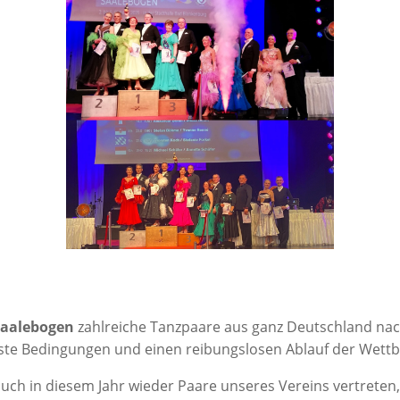
aa­le­bo­gen
zahl­rei­che Tanz­paa­re aus ganz Deutsch­land na
bes­te Bedin­gun­gen und einen rei­bungs­lo­sen Ablauf der Wet
ch in die­sem Jahr wie­der Paa­re unse­res Ver­eins ver­tre­ten