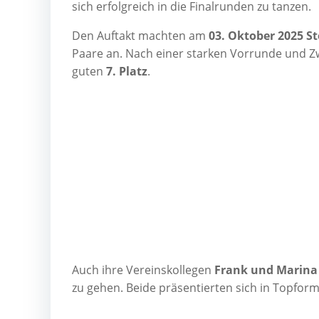
sich erfolg­reich in die Final­run­den zu tanzen.
Den Auf­takt mach­ten am
03. Okto­ber 2025
St
Paa­re an. Nach einer star­ken Vor­run­de und Zwi
guten
7. Platz
.
Auch ihre Ver­eins­kol­le­gen
Frank und Mari­na 
zu gehen. Bei­de prä­sen­tier­ten sich in Top­for