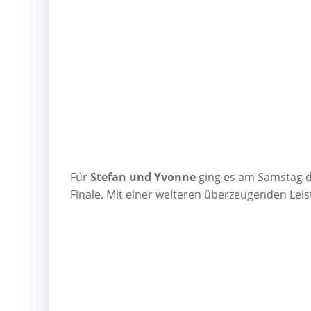
Für
Ste­fan und Yvonne
ging es am Sams­tag di
Fina­le. Mit einer wei­te­ren über­zeu­gen­den Leis