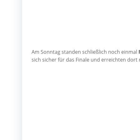
Am Sonn­tag stan­den schließ­lich noch ein­mal
sich sicher für das Fina­le und erreich­ten dort