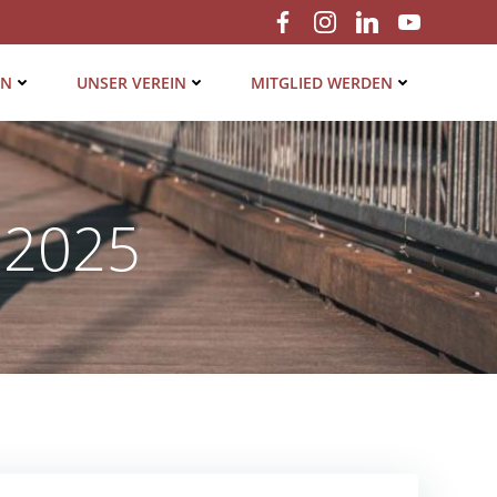
EN
UNSER VER­EIN
MIT­GLIED WERDEN
 2025