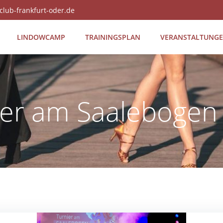
club-frankfurt-oder.de
LIN­DOW­CAMP
TRAI­NINGS­PLAN
VER­AN­STAL­TUN­G
ier am Saalebogen