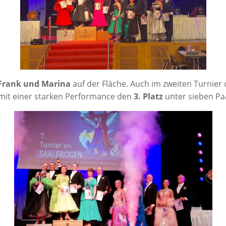
Frank und Mari­na
auf der Flä­che. Auch im zwei­ten Tur­nier
 mit einer star­ken Per­for­mance den
3. Platz
unter sie­ben Pa