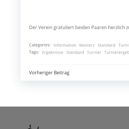
Der Ver­ein gra­tu­liert bei­den Paa­ren herz­lic
Categories:
Information
Masters
Standard
Turni
Tags:
Ergebnisse
Standard
Turnier
Turniererge
Post
Vorheriger Beitrag
navigation