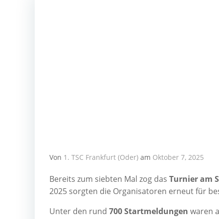
Von
1. TSC Frankfurt (Oder)
am
Oktober 7, 2025
Bereits zum sieb­ten Mal zog das
Tur­nier am S
2025 sorg­ten die Orga­ni­sa­to­ren erneut für 
Unter den rund
700 Start­mel­dun­gen
waren au