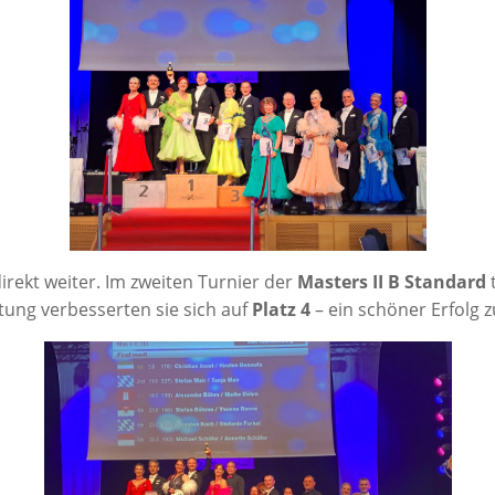
rekt wei­ter. Im zwei­ten Tur­nier der
Mas­ters II B Stan­dard
t
­tung ver­bes­ser­ten sie sich auf
Platz 4
– ein schö­ner Erfolg