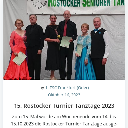
by
1. TSC Frankfurt (Oder)
Oktober 16, 2023
15. Ros­to­cker Tur­nier Tanz­ta­ge 2023
Zum 15. Mal wur­de am Wochen­en­de vom 14. bis
15.10.2023 die Ros­to­cker Tur­nier Tanz­ta­ge aus­ge­