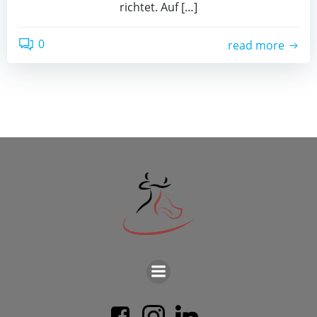
rich­tet. Auf […]
0
read more